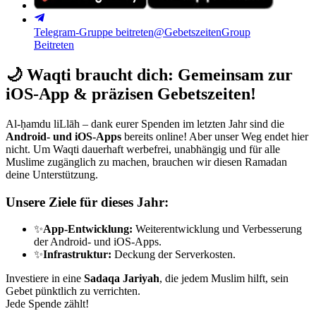
Telegram-Gruppe beitreten
@GebetszeitenGroup
Beitreten
🌙
Waqti braucht dich: Gemeinsam zur
iOS-App & präzisen Gebetszeiten!
Al-ḥamdu liLlāh – dank eurer Spenden im letzten Jahr sind die
Android- und iOS-Apps
bereits online! Aber unser Weg endet hier
nicht. Um Waqti dauerhaft werbefrei, unabhängig und für alle
Muslime zugänglich zu machen, brauchen wir diesen Ramadan
deine Unterstützung.
Unsere Ziele für dieses Jahr:
✨
App-Entwicklung:
Weiterentwicklung und Verbesserung
der Android- und iOS-Apps.
✨
Infrastruktur:
Deckung der Serverkosten.
Investiere in eine
Sadaqa Jariyah
, die jedem Muslim hilft, sein
Gebet pünktlich zu verrichten.
Jede Spende zählt!