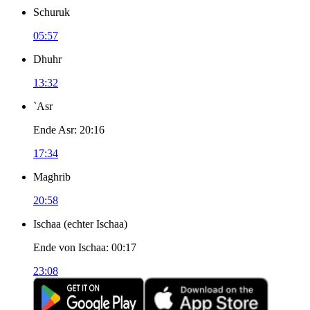
Schuruk
05:57
Dhuhr
13:32
`Asr
Ende Asr
:
20:16
17:34
Maghrib
20:58
Ischaa
(
echter Ischaa
)
Ende von Ischaa
:
00:17
23:08