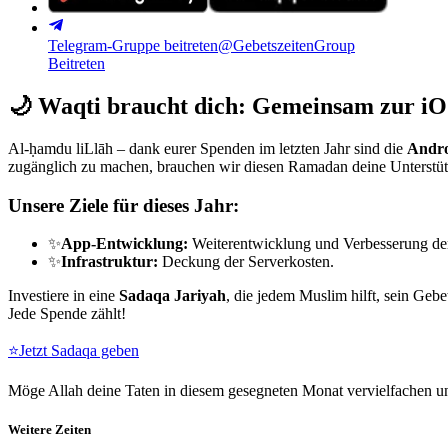
Telegram-Gruppe beitreten
@GebetszeitenGroup
Beitreten
🌙
Waqti braucht dich: Gemeinsam zur iO
Al-ḥamdu liLlāh – dank eurer Spenden im letzten Jahr sind die
Andro
zugänglich zu machen, brauchen wir diesen Ramadan deine Unterstü
Unsere Ziele für dieses Jahr:
✨
App-Entwicklung:
Weiterentwicklung und Verbesserung de
✨
Infrastruktur:
Deckung der Serverkosten.
Investiere in eine
Sadaqa Jariyah
, die jedem Muslim hilft, sein Gebe
Jede Spende zählt!
⭐
Jetzt Sadaqa geben
Möge Allah deine Taten in diesem gesegneten Monat vervielfachen un
Weitere Zeiten