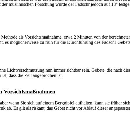
t der muslimischen Forschung wurde der Fadschr jedoch auf 18° festge
 Methode als Vorsichtsmaßnahme, etwa 2 Minuten von der berechneten Fa
t, es möglicherweise zu früh für die Durchführung des Fadschr-Gebets 
e Lichtverschmutzung nun immer sichtbar sein. Gebete, die nach dieser 
ist, dass die Zeit angebrochen ist.
on Vorsichtsmaßnahmen
 aber wenn Sie sich auf einem Berggipfel aufhalten, kann sie früher sic
k ab. Es gilt als riskant, das Gebet nicht vor Ablauf dieser angepasste