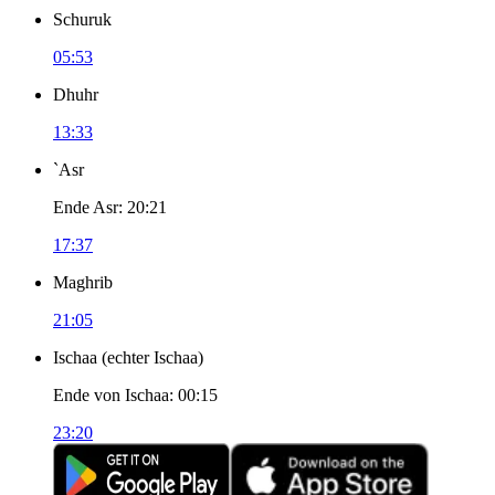
Schuruk
05:53
Dhuhr
13:33
`Asr
Ende Asr
:
20:21
17:37
Maghrib
21:05
Ischaa
(
echter Ischaa
)
Ende von Ischaa
:
00:15
23:20