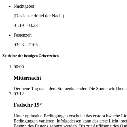
Nachtgebet
(Das letzte drittel der Nacht)
01:19
-
03:23
Fastenzeit
03:23
-
21:05
Zeitleiste der heutigen Gebetszeiten
00:00
Mitternacht
Der neue Tag nach dem Sonnenkalender. Die Sonne wird heute, i
03:12
Fadschr 19°
Unter optimalen Bedingungen erscheint das erste schwache Li
Bedingungen variieren. Infolgedessen kann das erste Licht irg
Beginn des Fastens genutzt werden. Bis zur Auflösung des Osm