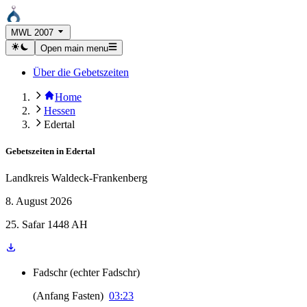
MWL 2007
Open main menu
Über die Gebetszeiten
Home
Hessen
Edertal
Gebetszeiten in
Edertal
Landkreis Waldeck-Frankenberg
8. August 2026
25. Safar 1448 AH
Fadschr
(
echter Fadschr
)
(
Anfang Fasten
)
03:23