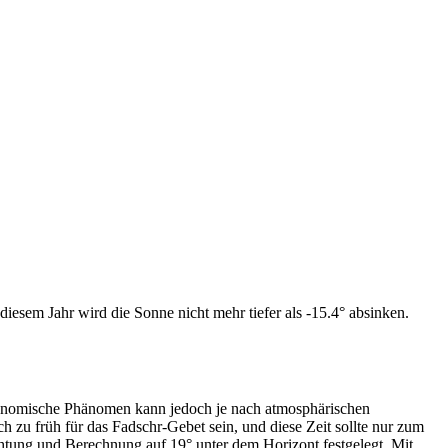
iesem Jahr wird die Sonne nicht mehr tiefer als -15.4° absinken.
tronomische Phänomen kann jedoch je nach atmosphärischen
zu früh für das Fadschr-Gebet sein, und diese Zeit sollte nur zum
htung und Berechnung auf 19° unter dem Horizont festgelegt. Mit