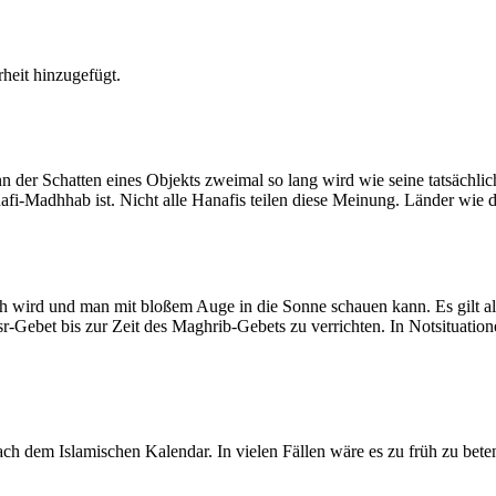
heit hinzugefügt.
der Schatten eines Objekts zweimal so lang wird wie seine tatsächlic
nafi-Madhhab ist. Nicht alle Hanafis teilen diese Meinung. Länder wie
ich wird und man mit bloßem Auge in die Sonne schauen kann. Es gilt a
Asr-Gebet bis zur Zeit des Maghrib-Gebets zu verrichten. In Notsituatio
 dem Islamischen Kalendar. In vielen Fällen wäre es zu früh zu beten