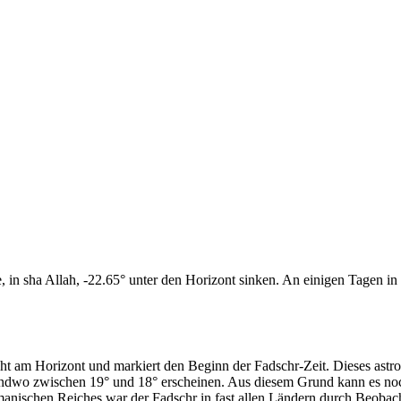
n sha Allah, -22.65° unter den Horizont sinken. An einigen Tagen in d
cht am Horizont und markiert den Beginn der Fadschr-Zeit. Dieses as
endwo zwischen 19° und 18° erscheinen. Aus diesem Grund kann es noch 
anischen Reiches war der Fadschr in fast allen Ländern durch Beobac