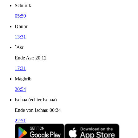
Schuruk
05:59
Dhuhr
13:31
`Asr
Ende Asr
:
20:12
17:31
Maghrib
20:54
Ischaa
(
echter Ischaa
)
Ende von Ischaa
:
00:24
22:51