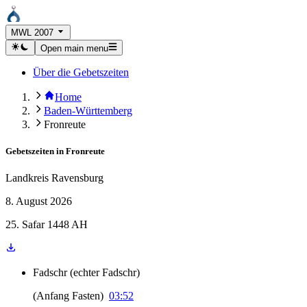
MWL 2007
Open main menu
Über die Gebetszeiten
Home
Baden-Württemberg
Fronreute
Gebetszeiten in
Fronreute
Landkreis Ravensburg
8. August 2026
25. Safar 1448 AH
Fadschr
(
echter Fadschr
)
(
Anfang Fasten
)
03:52