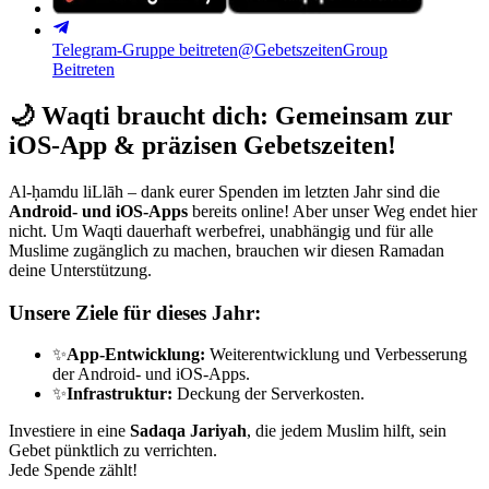
Telegram-Gruppe beitreten
@GebetszeitenGroup
Beitreten
🌙
Waqti braucht dich: Gemeinsam zur
iOS-App & präzisen Gebetszeiten!
Al-ḥamdu liLlāh – dank eurer Spenden im letzten Jahr sind die
Android- und iOS-Apps
bereits online! Aber unser Weg endet hier
nicht. Um Waqti dauerhaft werbefrei, unabhängig und für alle
Muslime zugänglich zu machen, brauchen wir diesen Ramadan
deine Unterstützung.
Unsere Ziele für dieses Jahr:
✨
App-Entwicklung:
Weiterentwicklung und Verbesserung
der Android- und iOS-Apps.
✨
Infrastruktur:
Deckung der Serverkosten.
Investiere in eine
Sadaqa Jariyah
, die jedem Muslim hilft, sein
Gebet pünktlich zu verrichten.
Jede Spende zählt!