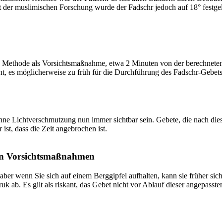
t der muslimischen Forschung wurde der Fadschr jedoch auf 18° festge
 Methode als Vorsichtsmaßnahme, etwa 2 Minuten von der berechneten Fa
t, es möglicherweise zu früh für die Durchführung des Fadschr-Gebets 
e Lichtverschmutzung nun immer sichtbar sein. Gebete, die nach dieser 
ist, dass die Zeit angebrochen ist.
on Vorsichtsmaßnahmen
 aber wenn Sie sich auf einem Berggipfel aufhalten, kann sie früher sic
k ab. Es gilt als riskant, das Gebet nicht vor Ablauf dieser angepasste