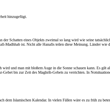
heit hinzugefügt.
der Schatten eines Objekts zweimal so lang wird wie seine tatsächlic
nafi-Madhhab ist. Nicht alle Hanafis teilen diese Meinung. Länder wie
ich wird und man mit bloßem Auge in die Sonne schauen kann. Es gilt a
Asr-Gebet bis zur Zeit des Maghrib-Gebets zu verrichten. In Notsituatio
 dem Islamischen Kalendar. In vielen Fällen wäre es zu früh zu beten