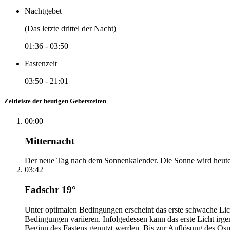
Nachtgebet
(Das letzte drittel der Nacht)
01:36
-
03:50
Fastenzeit
03:50
-
21:01
Zeitleiste der heutigen Gebetszeiten
00:00
Mitternacht
Der neue Tag nach dem Sonnenkalender. Die Sonne wird heute, i
03:42
Fadschr 19°
Unter optimalen Bedingungen erscheint das erste schwache Li
Bedingungen variieren. Infolgedessen kann das erste Licht irg
Beginn des Fastens genutzt werden. Bis zur Auflösung des Osm