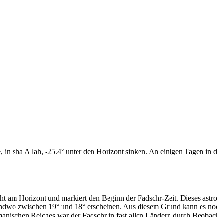
n sha Allah, -25.4° unter den Horizont sinken. An einigen Tagen in di
cht am Horizont und markiert den Beginn der Fadschr-Zeit. Dieses as
endwo zwischen 19° und 18° erscheinen. Aus diesem Grund kann es noch 
anischen Reiches war der Fadschr in fast allen Ländern durch Beobac