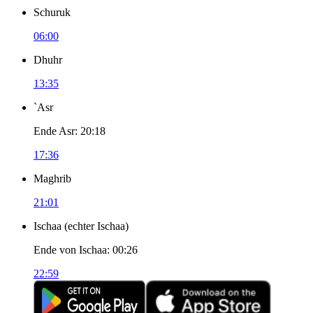
Schuruk
06:00
Dhuhr
13:35
`Asr
Ende Asr
:
20:18
17:36
Maghrib
21:01
Ischaa
(
echter Ischaa
)
Ende von Ischaa
:
00:26
22:59