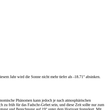
esem Jahr wird die Sonne nicht mehr tiefer als -18.71° absinken.
tronomische Phänomen kann jedoch je nach atmosphärischen
zu früh für das Fadschr-Gebet sein, und diese Zeit sollte nur zum
htung und Berechnung auf 19° unter dem Horizont festgelegt. Mit