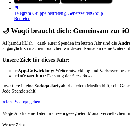
Telegram-Gruppe beitreten
@GebetszeitenGroup
Beitreten
🌙
Waqti braucht dich: Gemeinsam zur iO
Al-ḥamdu liLlāh – dank eurer Spenden im letzten Jahr sind die
Andro
zugänglich zu machen, brauchen wir diesen Ramadan deine Unterstü
Unsere Ziele für dieses Jahr:
✨
App-Entwicklung:
Weiterentwicklung und Verbesserung de
✨
Infrastruktur:
Deckung der Serverkosten.
Investiere in eine
Sadaqa Jariyah
, die jedem Muslim hilft, sein Gebe
Jede Spende zählt!
⭐
Jetzt Sadaqa geben
Möge Allah deine Taten in diesem gesegneten Monat vervielfachen un
Weitere Zeiten