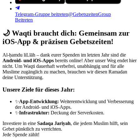
Telegram-Gruppe beitreten
@GebetszeitenGroup
Beitreten
🌙
Waqti braucht dich: Gemeinsam zur
iOS-App & präzisen Gebetszeiten!
Al-ḥamdu liLlāh – dank eurer Spenden im letzten Jahr sind die
Android- und iOS-Apps
bereits online! Aber unser Weg endet hier
nicht. Um Waqti dauerhaft werbefrei, unabhängig und für alle
Muslime zugänglich zu machen, brauchen wir diesen Ramadan
deine Unterstützung.
Unsere Ziele für dieses Jahr:
✨
App-Entwicklung:
Weiterentwicklung und Verbesserung
der Android- und iOS-Apps.
✨
Infrastruktur:
Deckung der Serverkosten.
Investiere in eine
Sadaqa Jariyah
, die jedem Muslim hilft, sein
Gebet pünktlich zu verrichten.
Jede Spende zählt!