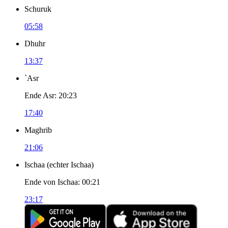
Schuruk
05:58
Dhuhr
13:37
`Asr
Ende Asr
:
20:23
17:40
Maghrib
21:06
Ischaa
(
echter Ischaa
)
Ende von Ischaa
:
00:21
23:17