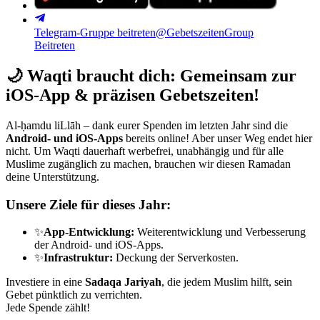
Telegram-Gruppe beitreten
@GebetszeitenGroup
Beitreten
🌙
Waqti braucht dich: Gemeinsam zur
iOS-App & präzisen Gebetszeiten!
Al-ḥamdu liLlāh – dank eurer Spenden im letzten Jahr sind die
Android- und iOS-Apps
bereits online! Aber unser Weg endet hier
nicht. Um Waqti dauerhaft werbefrei, unabhängig und für alle
Muslime zugänglich zu machen, brauchen wir diesen Ramadan
deine Unterstützung.
Unsere Ziele für dieses Jahr:
✨
App-Entwicklung:
Weiterentwicklung und Verbesserung
der Android- und iOS-Apps.
✨
Infrastruktur:
Deckung der Serverkosten.
Investiere in eine
Sadaqa Jariyah
, die jedem Muslim hilft, sein
Gebet pünktlich zu verrichten.
Jede Spende zählt!