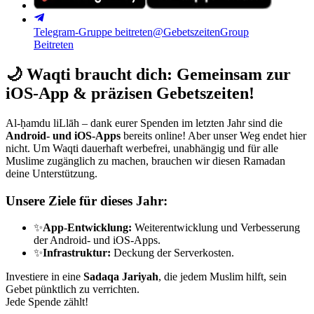
Telegram-Gruppe beitreten
@GebetszeitenGroup
Beitreten
🌙
Waqti braucht dich: Gemeinsam zur
iOS-App & präzisen Gebetszeiten!
Al-ḥamdu liLlāh – dank eurer Spenden im letzten Jahr sind die
Android- und iOS-Apps
bereits online! Aber unser Weg endet hier
nicht. Um Waqti dauerhaft werbefrei, unabhängig und für alle
Muslime zugänglich zu machen, brauchen wir diesen Ramadan
deine Unterstützung.
Unsere Ziele für dieses Jahr:
✨
App-Entwicklung:
Weiterentwicklung und Verbesserung
der Android- und iOS-Apps.
✨
Infrastruktur:
Deckung der Serverkosten.
Investiere in eine
Sadaqa Jariyah
, die jedem Muslim hilft, sein
Gebet pünktlich zu verrichten.
Jede Spende zählt!