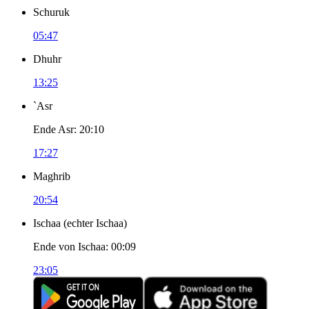
Schuruk
05:47
Dhuhr
13:25
`Asr
Ende Asr
:
20:10
17:27
Maghrib
20:54
Ischaa
(
echter Ischaa
)
Ende von Ischaa
:
00:09
23:05