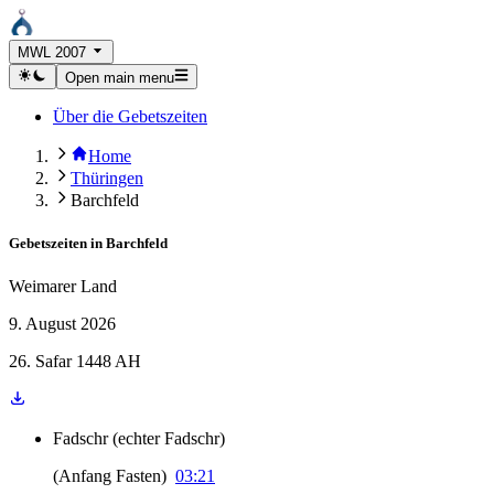
MWL 2007
Open main menu
Über die Gebetszeiten
Home
Thüringen
Barchfeld
Gebetszeiten in
Barchfeld
Weimarer Land
9. August 2026
26. Safar 1448 AH
Fadschr
(
echter Fadschr
)
(
Anfang Fasten
)
03:21