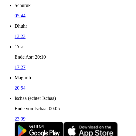
Schuruk
05:44
Dhuhr
13:23
`Asr
Ende Asr
:
20:10
17:27
Maghrib
20:54
Ischaa
(
echter Ischaa
)
Ende von Ischaa
:
00:05
23:09