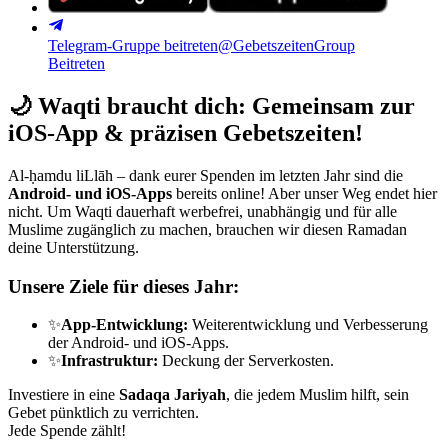
Telegram-Gruppe beitreten
@GebetszeitenGroup
Beitreten
🌙
Waqti braucht dich: Gemeinsam zur
iOS-App & präzisen Gebetszeiten!
Al-ḥamdu liLlāh – dank eurer Spenden im letzten Jahr sind die
Android- und iOS-Apps
bereits online! Aber unser Weg endet hier
nicht. Um Waqti dauerhaft werbefrei, unabhängig und für alle
Muslime zugänglich zu machen, brauchen wir diesen Ramadan
deine Unterstützung.
Unsere Ziele für dieses Jahr:
✨
App-Entwicklung:
Weiterentwicklung und Verbesserung
der Android- und iOS-Apps.
✨
Infrastruktur:
Deckung der Serverkosten.
Investiere in eine
Sadaqa Jariyah
, die jedem Muslim hilft, sein
Gebet pünktlich zu verrichten.
Jede Spende zählt!