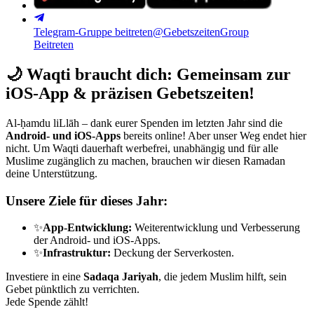
Telegram-Gruppe beitreten
@GebetszeitenGroup
Beitreten
🌙
Waqti braucht dich: Gemeinsam zur
iOS-App & präzisen Gebetszeiten!
Al-ḥamdu liLlāh – dank eurer Spenden im letzten Jahr sind die
Android- und iOS-Apps
bereits online! Aber unser Weg endet hier
nicht. Um Waqti dauerhaft werbefrei, unabhängig und für alle
Muslime zugänglich zu machen, brauchen wir diesen Ramadan
deine Unterstützung.
Unsere Ziele für dieses Jahr:
✨
App-Entwicklung:
Weiterentwicklung und Verbesserung
der Android- und iOS-Apps.
✨
Infrastruktur:
Deckung der Serverkosten.
Investiere in eine
Sadaqa Jariyah
, die jedem Muslim hilft, sein
Gebet pünktlich zu verrichten.
Jede Spende zählt!