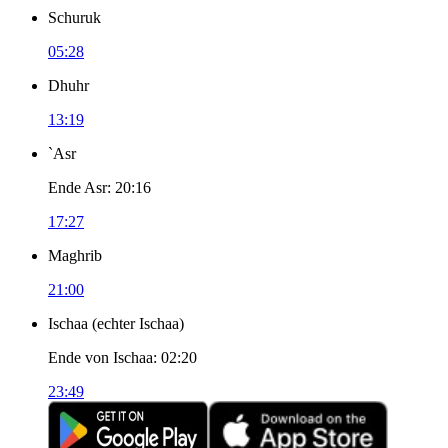
Schuruk
05:28
Dhuhr
13:19
`Asr
Ende Asr
:
20:16
17:27
Maghrib
21:00
Ischaa
(
echter Ischaa
)
Ende von Ischaa
:
02:20
23:49