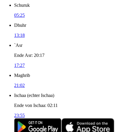
Schuruk
05:25
Dhuhr
13:18
`Asr
Ende Asr
:
20:17
17:27
Maghrib
21:02
Ischaa
(
echter Ischaa
)
Ende von Ischaa
:
02:11
23:55