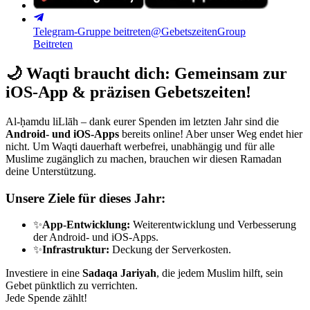
Telegram-Gruppe beitreten
@GebetszeitenGroup
Beitreten
🌙
Waqti braucht dich: Gemeinsam zur
iOS-App & präzisen Gebetszeiten!
Al-ḥamdu liLlāh – dank eurer Spenden im letzten Jahr sind die
Android- und iOS-Apps
bereits online! Aber unser Weg endet hier
nicht. Um Waqti dauerhaft werbefrei, unabhängig und für alle
Muslime zugänglich zu machen, brauchen wir diesen Ramadan
deine Unterstützung.
Unsere Ziele für dieses Jahr:
✨
App-Entwicklung:
Weiterentwicklung und Verbesserung
der Android- und iOS-Apps.
✨
Infrastruktur:
Deckung der Serverkosten.
Investiere in eine
Sadaqa Jariyah
, die jedem Muslim hilft, sein
Gebet pünktlich zu verrichten.
Jede Spende zählt!