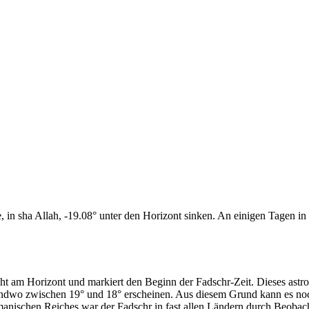
n sha Allah, -19.08° unter den Horizont sinken. An einigen Tagen in d
cht am Horizont und markiert den Beginn der Fadschr-Zeit. Dieses as
endwo zwischen 19° und 18° erscheinen. Aus diesem Grund kann es noch 
anischen Reiches war der Fadschr in fast allen Ländern durch Beobac