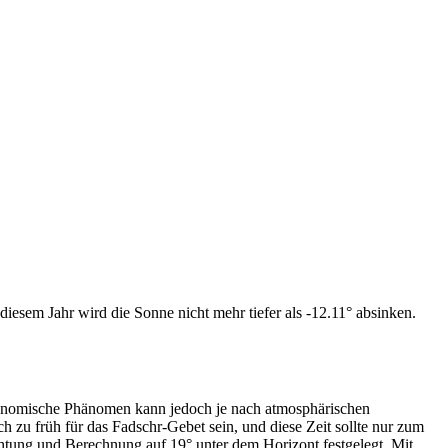
iesem Jahr wird die Sonne nicht mehr tiefer als -12.11° absinken.
tronomische Phänomen kann jedoch je nach atmosphärischen
zu früh für das Fadschr-Gebet sein, und diese Zeit sollte nur zum
htung und Berechnung auf 19° unter dem Horizont festgelegt. Mit