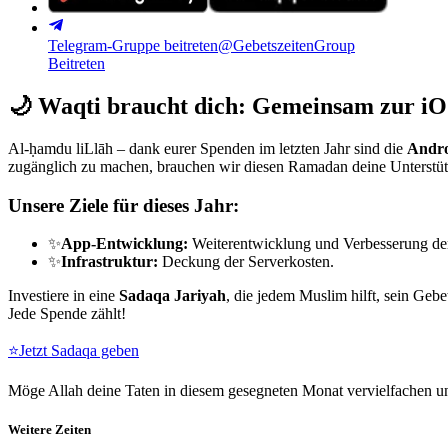
Telegram-Gruppe beitreten
@GebetszeitenGroup
Beitreten
🌙
Waqti braucht dich: Gemeinsam zur iO
Al-ḥamdu liLlāh – dank eurer Spenden im letzten Jahr sind die
Andro
zugänglich zu machen, brauchen wir diesen Ramadan deine Unterstü
Unsere Ziele für dieses Jahr:
✨
App-Entwicklung:
Weiterentwicklung und Verbesserung de
✨
Infrastruktur:
Deckung der Serverkosten.
Investiere in eine
Sadaqa Jariyah
, die jedem Muslim hilft, sein Gebe
Jede Spende zählt!
⭐
Jetzt Sadaqa geben
Möge Allah deine Taten in diesem gesegneten Monat vervielfachen un
Weitere Zeiten