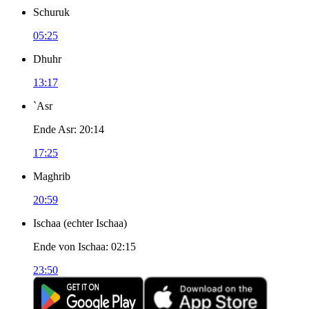
Schuruk
05:25
Dhuhr
13:17
`Asr
Ende Asr
:
20:14
17:25
Maghrib
20:59
Ischaa
(
echter Ischaa
)
Ende von Ischaa
:
02:15
23:50