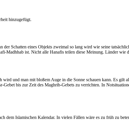
heit hinzugefügt.
der Schatten eines Objekts zweimal so lang wird wie seine tatsächlic
nafi-Madhhab ist. Nicht alle Hanafis teilen diese Meinung. Länder wie
ich wird und man mit bloßem Auge in die Sonne schauen kann. Es gilt a
Asr-Gebet bis zur Zeit des Maghrib-Gebets zu verrichten. In Notsituatio
 dem Islamischen Kalendar. In vielen Fällen wäre es zu früh zu beten