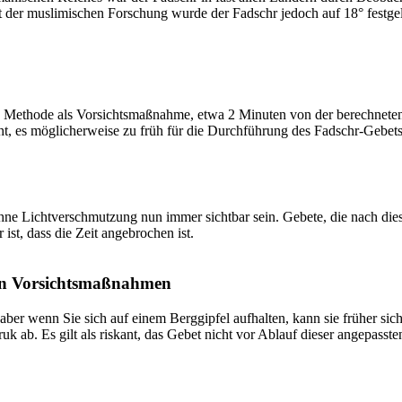
t der muslimischen Forschung wurde der Fadschr jedoch auf 18° festge
 Methode als Vorsichtsmaßnahme, etwa 2 Minuten von der berechneten Fa
t, es möglicherweise zu früh für die Durchführung des Fadschr-Gebets 
e Lichtverschmutzung nun immer sichtbar sein. Gebete, die nach dieser 
ist, dass die Zeit angebrochen ist.
on Vorsichtsmaßnahmen
 aber wenn Sie sich auf einem Berggipfel aufhalten, kann sie früher sic
k ab. Es gilt als riskant, das Gebet nicht vor Ablauf dieser angepasste