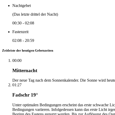
Nachtgebet
(Das letzte drittel der Nacht)
00:30
-
02:08
Fastenzeit
02:08
-
20:59
Zeitleiste der heutigen Gebetszeiten
00:00
Mitternacht
Der neue Tag nach dem Sonnenkalender. Die Sonne wird heute, i
01:27
Fadschr 19°
Unter optimalen Bedingungen erscheint das erste schwache Li
Bedingungen variieren. Infolgedessen kann das erste Licht irg
Beginn des Fastens genutzt werden. Bis zur Auflösung des Osm