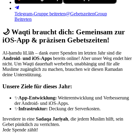
Telegram-Gruppe beitreten
@GebetszeitenGroup
Beitreten
🌙
Waqti braucht dich: Gemeinsam zur
iOS-App & präzisen Gebetszeiten!
Al-ḥamdu liLlāh – dank eurer Spenden im letzten Jahr sind die
Android- und iOS-Apps
bereits online! Aber unser Weg endet hier
nicht. Um Waqti dauerhaft werbefrei, unabhängig und für alle
Muslime zugänglich zu machen, brauchen wir diesen Ramadan
deine Unterstützung.
Unsere Ziele für dieses Jahr:
✨
App-Entwicklung:
Weiterentwicklung und Verbesserung
der Android- und iOS-Apps.
✨
Infrastruktur:
Deckung der Serverkosten.
Investiere in eine
Sadaqa Jariyah
, die jedem Muslim hilft, sein
Gebet pünktlich zu verrichten.
Jede Spende zählt!