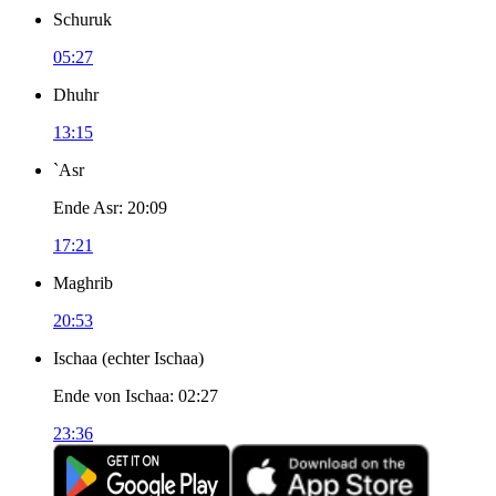
Schuruk
05:27
Dhuhr
13:15
`Asr
Ende Asr
:
20:09
17:21
Maghrib
20:53
Ischaa
(
echter Ischaa
)
Ende von Ischaa
:
02:27
23:36