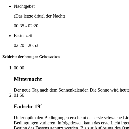
Nachtgebet
(Das letzte drittel der Nacht)
00:35
-
02:20
Fastenzeit
02:20
-
20:53
Zeitleiste der heutigen Gebetszeiten
00:00
Mitternacht
Der neue Tag nach dem Sonnenkalender. Die Sonne wird heute, i
01:56
Fadschr 19°
Unter optimalen Bedingungen erscheint das erste schwache Li
Bedingungen variieren. Infolgedessen kann das erste Licht irg
Beginn des Fastens genutzt werden. Bis zur Auflösung des Osm