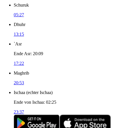
Schuruk
05:27
Dhuhr
13:15
`Asr
Ende Asr
:
20:09
17:22
Maghrib
20:53
Ischaa
(
echter Ischaa
)
Ende von Ischaa
:
02:25
23:37