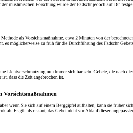
t der muslimischen Forschung wurde der Fadschr jedoch auf 18° festge
 Methode als Vorsichtsmaßnahme, etwa 2 Minuten von der berechneten Fa
t, es möglicherweise zu früh für die Durchführung des Fadschr-Gebets 
e Lichtverschmutzung nun immer sichtbar sein. Gebete, die nach dieser 
ist, dass die Zeit angebrochen ist.
on Vorsichtsmaßnahmen
 aber wenn Sie sich auf einem Berggipfel aufhalten, kann sie früher sic
k ab. Es gilt als riskant, das Gebet nicht vor Ablauf dieser angepasste