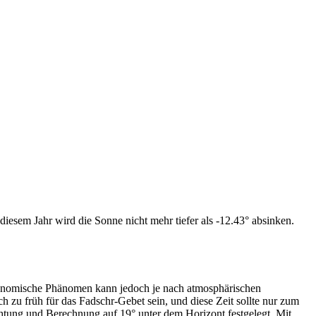
iesem Jahr wird die Sonne nicht mehr tiefer als -12.43° absinken.
tronomische Phänomen kann jedoch je nach atmosphärischen
zu früh für das Fadschr-Gebet sein, und diese Zeit sollte nur zum
htung und Berechnung auf 19° unter dem Horizont festgelegt. Mit