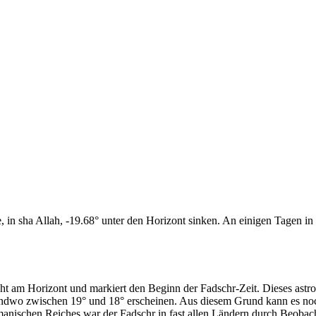
n sha Allah, -19.68° unter den Horizont sinken. An einigen Tagen in d
cht am Horizont und markiert den Beginn der Fadschr-Zeit. Dieses as
endwo zwischen 19° und 18° erscheinen. Aus diesem Grund kann es noch 
anischen Reiches war der Fadschr in fast allen Ländern durch Beobac