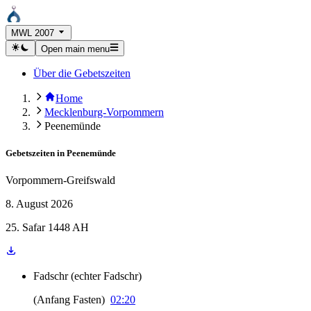
MWL 2007
Open main menu
Über die Gebetszeiten
Home
Mecklenburg-Vorpommern
Peenemünde
Gebetszeiten in
Peenemünde
Vorpommern-Greifswald
8. August 2026
25. Safar 1448 AH
Fadschr
(
echter Fadschr
)
(
Anfang Fasten
)
02:20