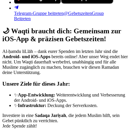
Telegram-Gruppe beitreten
@GebetszeitenGroup
Beitreten
🌙
Waqti braucht dich: Gemeinsam zur
iOS-App & präzisen Gebetszeiten!
Al-ḥamdu liLlāh – dank eurer Spenden im letzten Jahr sind die
Android- und iOS-Apps
bereits online! Aber unser Weg endet hier
nicht. Um Waqti dauerhaft werbefrei, unabhängig und für alle
Muslime zugänglich zu machen, brauchen wir diesen Ramadan
deine Unterstützung.
Unsere Ziele für dieses Jahr:
✨
App-Entwicklung:
Weiterentwicklung und Verbesserung
der Android- und iOS-Apps.
✨
Infrastruktur:
Deckung der Serverkosten.
Investiere in eine
Sadaqa Jariyah
, die jedem Muslim hilft, sein
Gebet pünktlich zu verrichten.
Jede Spende zählt!