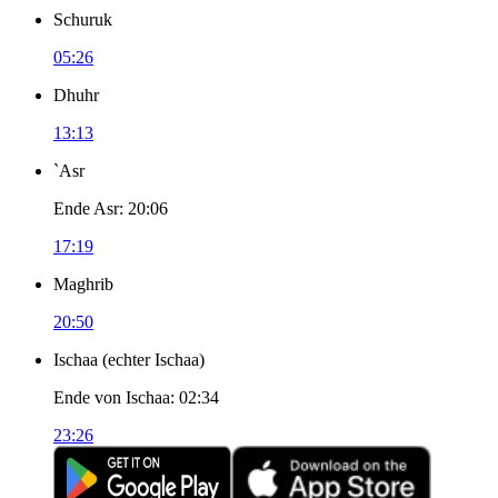
Schuruk
05:26
Dhuhr
13:13
`Asr
Ende Asr
:
20:06
17:19
Maghrib
20:50
Ischaa
(
echter Ischaa
)
Ende von Ischaa
:
02:34
23:26