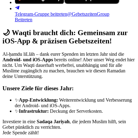
Telegram-Gruppe beitreten
@GebetszeitenGroup
Beitreten
🌙
Waqti braucht dich: Gemeinsam zur
iOS-App & präzisen Gebetszeiten!
Al-ḥamdu liLlāh – dank eurer Spenden im letzten Jahr sind die
Android- und iOS-Apps
bereits online! Aber unser Weg endet hier
nicht. Um Waqti dauerhaft werbefrei, unabhängig und für alle
Muslime zugänglich zu machen, brauchen wir diesen Ramadan
deine Unterstützung.
Unsere Ziele für dieses Jahr:
✨
App-Entwicklung:
Weiterentwicklung und Verbesserung
der Android- und iOS-Apps.
✨
Infrastruktur:
Deckung der Serverkosten.
Investiere in eine
Sadaqa Jariyah
, die jedem Muslim hilft, sein
Gebet pünktlich zu verrichten.
Jede Spende zählt!