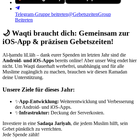
Telegram-Gruppe beitreten
@GebetszeitenGroup
Beitreten
🌙
Waqti braucht dich: Gemeinsam zur
iOS-App & präzisen Gebetszeiten!
Al-ḥamdu liLlāh – dank eurer Spenden im letzten Jahr sind die
Android- und iOS-Apps
bereits online! Aber unser Weg endet hier
nicht. Um Waqti dauerhaft werbefrei, unabhängig und für alle
Muslime zugänglich zu machen, brauchen wir diesen Ramadan
deine Unterstützung.
Unsere Ziele für dieses Jahr:
✨
App-Entwicklung:
Weiterentwicklung und Verbesserung
der Android- und iOS-Apps.
✨
Infrastruktur:
Deckung der Serverkosten.
Investiere in eine
Sadaqa Jariyah
, die jedem Muslim hilft, sein
Gebet pünktlich zu verrichten.
Jede Spende zählt!