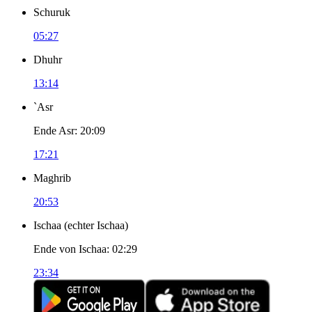
Schuruk
05:27
Dhuhr
13:14
`Asr
Ende Asr
:
20:09
17:21
Maghrib
20:53
Ischaa
(
echter Ischaa
)
Ende von Ischaa
:
02:29
23:34