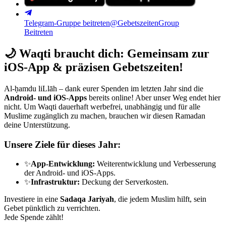
Telegram-Gruppe beitreten
@GebetszeitenGroup
Beitreten
🌙
Waqti braucht dich: Gemeinsam zur
iOS-App & präzisen Gebetszeiten!
Al-ḥamdu liLlāh – dank eurer Spenden im letzten Jahr sind die
Android- und iOS-Apps
bereits online! Aber unser Weg endet hier
nicht. Um Waqti dauerhaft werbefrei, unabhängig und für alle
Muslime zugänglich zu machen, brauchen wir diesen Ramadan
deine Unterstützung.
Unsere Ziele für dieses Jahr:
✨
App-Entwicklung:
Weiterentwicklung und Verbesserung
der Android- und iOS-Apps.
✨
Infrastruktur:
Deckung der Serverkosten.
Investiere in eine
Sadaqa Jariyah
, die jedem Muslim hilft, sein
Gebet pünktlich zu verrichten.
Jede Spende zählt!