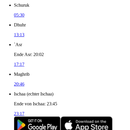
Schuruk
05:30
Dhuhr
13:13
`Asr
Ende Asr
:
20:02
17:17
Maghrib
20:46
Ischaa
(
echter Ischaa
)
Ende von Ischaa
:
23:45
23:17