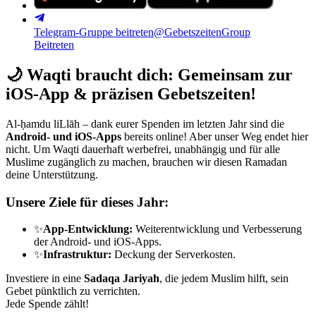
Telegram-Gruppe beitreten
@GebetszeitenGroup
Beitreten
🌙
Waqti braucht dich: Gemeinsam zur
iOS-App & präzisen Gebetszeiten!
Al-ḥamdu liLlāh – dank eurer Spenden im letzten Jahr sind die
Android- und iOS-Apps
bereits online! Aber unser Weg endet hier
nicht. Um Waqti dauerhaft werbefrei, unabhängig und für alle
Muslime zugänglich zu machen, brauchen wir diesen Ramadan
deine Unterstützung.
Unsere Ziele für dieses Jahr:
✨
App-Entwicklung:
Weiterentwicklung und Verbesserung
der Android- und iOS-Apps.
✨
Infrastruktur:
Deckung der Serverkosten.
Investiere in eine
Sadaqa Jariyah
, die jedem Muslim hilft, sein
Gebet pünktlich zu verrichten.
Jede Spende zählt!