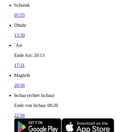
Schuruk
05:55
Dhuhr
13:30
`Asr
Ende Asr
:
20:13
17:31
Maghrib
20:56
Ischaa
(
echter Ischaa
)
Ende von Ischaa
:
00:20
22:56