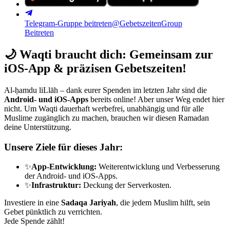
Telegram-Gruppe beitreten
@GebetszeitenGroup
Beitreten
🌙
Waqti braucht dich: Gemeinsam zur
iOS-App & präzisen Gebetszeiten!
Al-ḥamdu liLlāh – dank eurer Spenden im letzten Jahr sind die
Android- und iOS-Apps
bereits online! Aber unser Weg endet hier
nicht. Um Waqti dauerhaft werbefrei, unabhängig und für alle
Muslime zugänglich zu machen, brauchen wir diesen Ramadan
deine Unterstützung.
Unsere Ziele für dieses Jahr:
✨
App-Entwicklung:
Weiterentwicklung und Verbesserung
der Android- und iOS-Apps.
✨
Infrastruktur:
Deckung der Serverkosten.
Investiere in eine
Sadaqa Jariyah
, die jedem Muslim hilft, sein
Gebet pünktlich zu verrichten.
Jede Spende zählt!