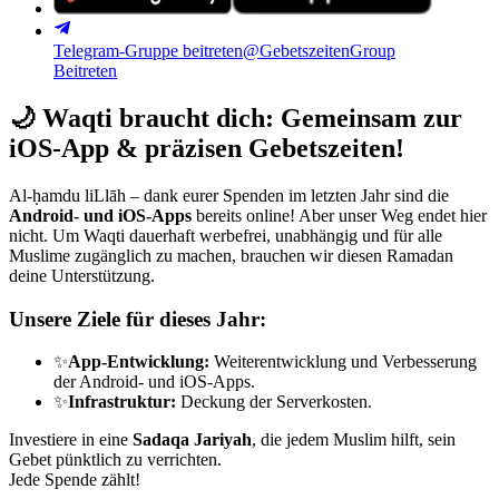
Telegram-Gruppe beitreten
@GebetszeitenGroup
Beitreten
🌙
Waqti braucht dich: Gemeinsam zur
iOS-App & präzisen Gebetszeiten!
Al-ḥamdu liLlāh – dank eurer Spenden im letzten Jahr sind die
Android- und iOS-Apps
bereits online! Aber unser Weg endet hier
nicht. Um Waqti dauerhaft werbefrei, unabhängig und für alle
Muslime zugänglich zu machen, brauchen wir diesen Ramadan
deine Unterstützung.
Unsere Ziele für dieses Jahr:
✨
App-Entwicklung:
Weiterentwicklung und Verbesserung
der Android- und iOS-Apps.
✨
Infrastruktur:
Deckung der Serverkosten.
Investiere in eine
Sadaqa Jariyah
, die jedem Muslim hilft, sein
Gebet pünktlich zu verrichten.
Jede Spende zählt!