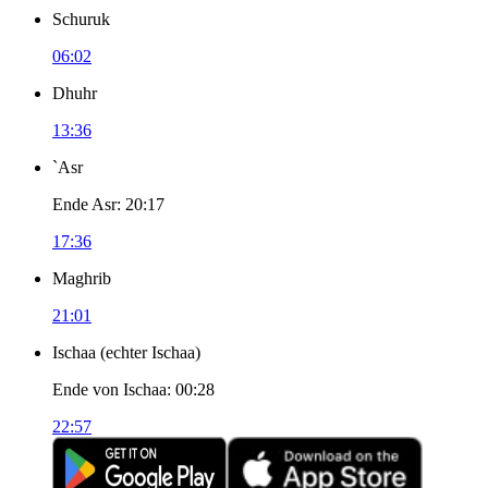
Schuruk
06:02
Dhuhr
13:36
`Asr
Ende Asr
:
20:17
17:36
Maghrib
21:01
Ischaa
(
echter Ischaa
)
Ende von Ischaa
:
00:28
22:57