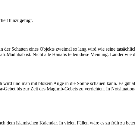
heit hinzugefügt.
der Schatten eines Objekts zweimal so lang wird wie seine tatsächlic
nafi-Madhhab ist. Nicht alle Hanafis teilen diese Meinung. Länder wie
ich wird und man mit bloßem Auge in die Sonne schauen kann. Es gilt a
Asr-Gebet bis zur Zeit des Maghrib-Gebets zu verrichten. In Notsituatio
 dem Islamischen Kalendar. In vielen Fällen wäre es zu früh zu beten