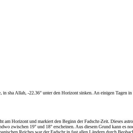
n sha Allah, -22.36° unter den Horizont sinken. An einigen Tagen in d
cht am Horizont und markiert den Beginn der Fadschr-Zeit. Dieses as
endwo zwischen 19° und 18° erscheinen. Aus diesem Grund kann es noch 
anischen Reiches war der Fadschr in fast allen Ländern durch Beobac