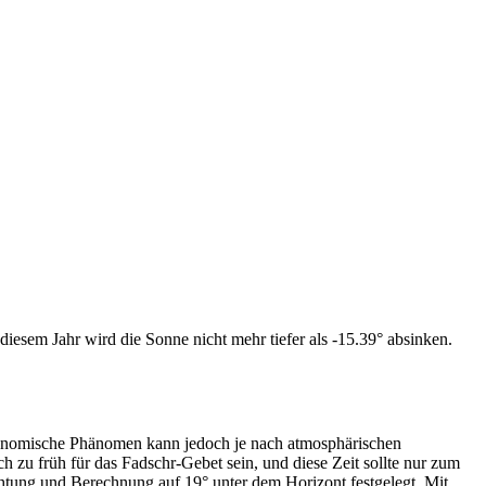
iesem Jahr wird die Sonne nicht mehr tiefer als -15.39° absinken.
tronomische Phänomen kann jedoch je nach atmosphärischen
zu früh für das Fadschr-Gebet sein, und diese Zeit sollte nur zum
htung und Berechnung auf 19° unter dem Horizont festgelegt. Mit