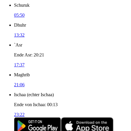
Schuruk
05:50
Dhuhr
13:32
`Asr
Ende Asr
:
20:21
17:37
Maghrib
21:06
Ischaa
(
echter Ischaa
)
Ende von Ischaa
:
00:13
23:22