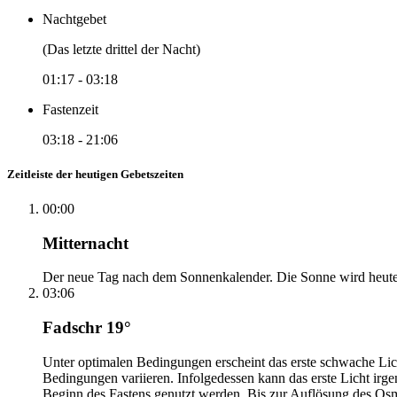
Nachtgebet
(Das letzte drittel der Nacht)
01:17
-
03:18
Fastenzeit
03:18
-
21:06
Zeitleiste der heutigen Gebetszeiten
00:00
Mitternacht
Der neue Tag nach dem Sonnenkalender. Die Sonne wird heute, i
03:06
Fadschr 19°
Unter optimalen Bedingungen erscheint das erste schwache Li
Bedingungen variieren. Infolgedessen kann das erste Licht irg
Beginn des Fastens genutzt werden. Bis zur Auflösung des Osm