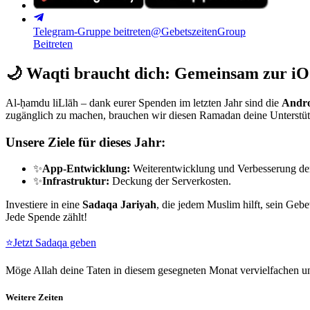
Telegram-Gruppe beitreten
@GebetszeitenGroup
Beitreten
🌙
Waqti braucht dich: Gemeinsam zur iO
Al-ḥamdu liLlāh – dank eurer Spenden im letzten Jahr sind die
Andro
zugänglich zu machen, brauchen wir diesen Ramadan deine Unterstü
Unsere Ziele für dieses Jahr:
✨
App-Entwicklung:
Weiterentwicklung und Verbesserung de
✨
Infrastruktur:
Deckung der Serverkosten.
Investiere in eine
Sadaqa Jariyah
, die jedem Muslim hilft, sein Gebe
Jede Spende zählt!
⭐
Jetzt Sadaqa geben
Möge Allah deine Taten in diesem gesegneten Monat vervielfachen un
Weitere Zeiten