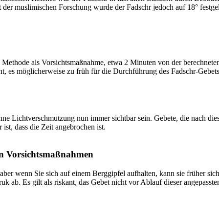
t der muslimischen Forschung wurde der Fadschr jedoch auf 18° festge
 Methode als Vorsichtsmaßnahme, etwa 2 Minuten von der berechneten Fa
t, es möglicherweise zu früh für die Durchführung des Fadschr-Gebets 
e Lichtverschmutzung nun immer sichtbar sein. Gebete, die nach dieser 
ist, dass die Zeit angebrochen ist.
on Vorsichtsmaßnahmen
 aber wenn Sie sich auf einem Berggipfel aufhalten, kann sie früher sic
k ab. Es gilt als riskant, das Gebet nicht vor Ablauf dieser angepasste