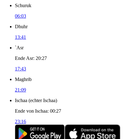
Schuruk
06:03
Dhuhr
13:41
`Asr
Ende Asr
:
20:27
17:43
Maghrib
21:09
Ischaa
(
echter Ischaa
)
Ende von Ischaa
:
00:27
23:16