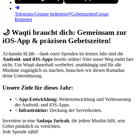
Telegram-Gruppe beitreten
@GebetszeitenGroup
Beitreten
🌙
Waqti braucht dich: Gemeinsam zur
iOS-App & präzisen Gebetszeiten!
Al-ḥamdu liLlāh – dank eurer Spenden im letzten Jahr sind die
Android- und iOS-Apps
bereits online! Aber unser Weg endet hier
nicht. Um Waqti dauerhaft werbefrei, unabhängig und für alle
Muslime zugänglich zu machen, brauchen wir diesen Ramadan
deine Unterstützung.
Unsere Ziele für dieses Jahr:
✨
App-Entwicklung:
Weiterentwicklung und Verbesserung
der Android- und iOS-Apps.
✨
Infrastruktur:
Deckung der Serverkosten.
Investiere in eine
Sadaqa Jariyah
, die jedem Muslim hilft, sein
Gebet pünktlich zu verrichten.
Jede Spende zählt!