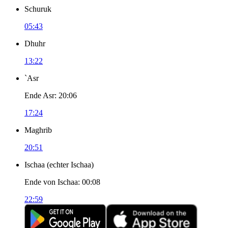
Schuruk
05:43
Dhuhr
13:22
`Asr
Ende Asr
:
20:06
17:24
Maghrib
20:51
Ischaa
(
echter Ischaa
)
Ende von Ischaa
:
00:08
22:59