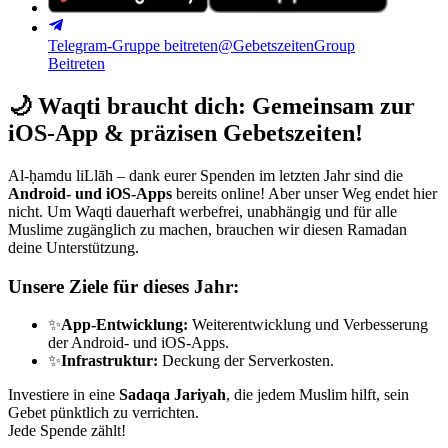
Telegram-Gruppe beitreten
@GebetszeitenGroup
Beitreten
🌙
Waqti braucht dich: Gemeinsam zur
iOS-App & präzisen Gebetszeiten!
Al-ḥamdu liLlāh – dank eurer Spenden im letzten Jahr sind die
Android- und iOS-Apps
bereits online! Aber unser Weg endet hier
nicht. Um Waqti dauerhaft werbefrei, unabhängig und für alle
Muslime zugänglich zu machen, brauchen wir diesen Ramadan
deine Unterstützung.
Unsere Ziele für dieses Jahr:
✨
App-Entwicklung:
Weiterentwicklung und Verbesserung
der Android- und iOS-Apps.
✨
Infrastruktur:
Deckung der Serverkosten.
Investiere in eine
Sadaqa Jariyah
, die jedem Muslim hilft, sein
Gebet pünktlich zu verrichten.
Jede Spende zählt!