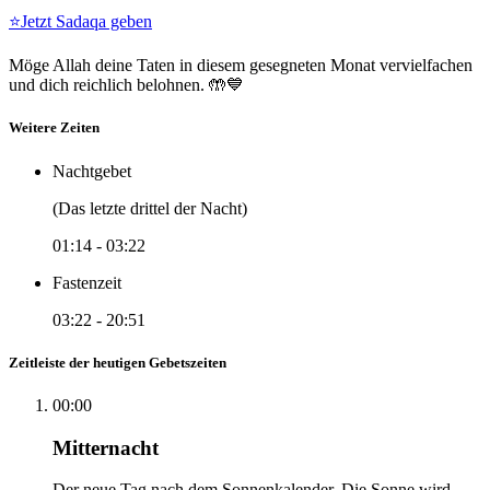
⭐
Jetzt Sadaqa geben
Möge Allah deine Taten in diesem gesegneten Monat vervielfachen
und dich reichlich belohnen. 🤲💙
Weitere Zeiten
Nachtgebet
(Das letzte drittel der Nacht)
01:14
-
03:22
Fastenzeit
03:22
-
20:51
Zeitleiste der heutigen Gebetszeiten
00:00
Mitternacht
Der neue Tag nach dem Sonnenkalender. Die Sonne wird