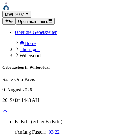
MWL 2007
Open main menu
Über die Gebetszeiten
Home
Thüringen
Willersdorf
Gebetszeiten in
Willersdorf
Saale-Orla-Kreis
9. August 2026
26. Safar 1448 AH
Fadschr
(
echter Fadschr
)
(
Anfang Fasten
)
03:22