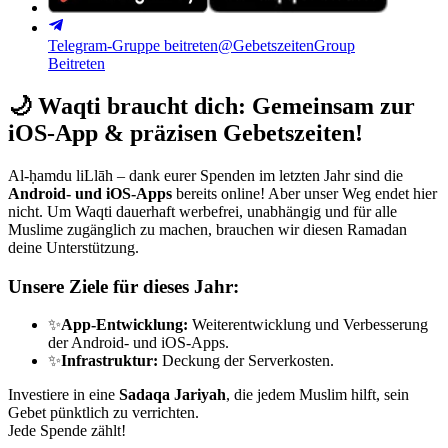
Telegram-Gruppe beitreten
@GebetszeitenGroup
Beitreten
🌙
Waqti braucht dich: Gemeinsam zur
iOS-App & präzisen Gebetszeiten!
Al-ḥamdu liLlāh – dank eurer Spenden im letzten Jahr sind die
Android- und iOS-Apps
bereits online! Aber unser Weg endet hier
nicht. Um Waqti dauerhaft werbefrei, unabhängig und für alle
Muslime zugänglich zu machen, brauchen wir diesen Ramadan
deine Unterstützung.
Unsere Ziele für dieses Jahr:
✨
App-Entwicklung:
Weiterentwicklung und Verbesserung
der Android- und iOS-Apps.
✨
Infrastruktur:
Deckung der Serverkosten.
Investiere in eine
Sadaqa Jariyah
, die jedem Muslim hilft, sein
Gebet pünktlich zu verrichten.
Jede Spende zählt!