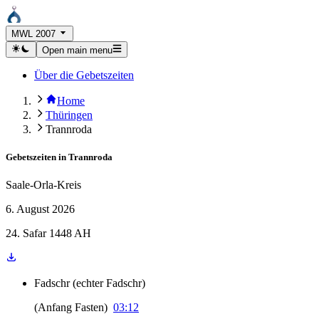
MWL 2007
Open main menu
Über die Gebetszeiten
Home
Thüringen
Trannroda
Gebetszeiten in
Trannroda
Saale-Orla-Kreis
6. August 2026
24. Safar 1448 AH
Fadschr
(
echter Fadschr
)
(
Anfang Fasten
)
03:12