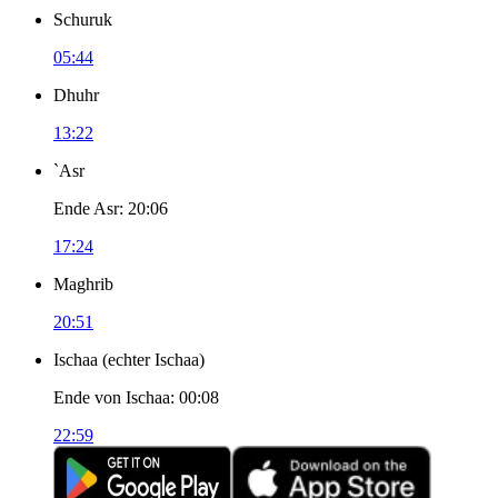
Schuruk
05:44
Dhuhr
13:22
`Asr
Ende Asr
:
20:06
17:24
Maghrib
20:51
Ischaa
(
echter Ischaa
)
Ende von Ischaa
:
00:08
22:59