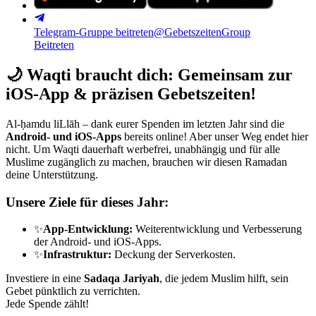
Telegram-Gruppe beitreten
@GebetszeitenGroup
Beitreten
🌙
Waqti braucht dich: Gemeinsam zur
iOS-App & präzisen Gebetszeiten!
Al-ḥamdu liLlāh – dank eurer Spenden im letzten Jahr sind die
Android- und iOS-Apps
bereits online! Aber unser Weg endet hier
nicht. Um Waqti dauerhaft werbefrei, unabhängig und für alle
Muslime zugänglich zu machen, brauchen wir diesen Ramadan
deine Unterstützung.
Unsere Ziele für dieses Jahr:
✨
App-Entwicklung:
Weiterentwicklung und Verbesserung
der Android- und iOS-Apps.
✨
Infrastruktur:
Deckung der Serverkosten.
Investiere in eine
Sadaqa Jariyah
, die jedem Muslim hilft, sein
Gebet pünktlich zu verrichten.
Jede Spende zählt!