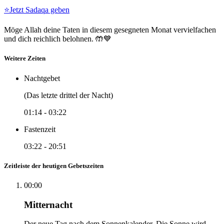
⭐
Jetzt Sadaqa geben
Möge Allah deine Taten in diesem gesegneten Monat vervielfachen
und dich reichlich belohnen. 🤲💙
Weitere Zeiten
Nachtgebet
(Das letzte drittel der Nacht)
01:14
-
03:22
Fastenzeit
03:22
-
20:51
Zeitleiste der heutigen Gebetszeiten
00:00
Mitternacht
Der neue Tag nach dem Sonnenkalender. Die Sonne wird