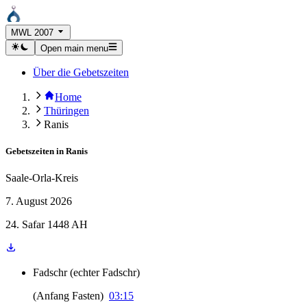
MWL 2007
Open main menu
Über die Gebetszeiten
Home
Thüringen
Ranis
Gebetszeiten in
Ranis
Saale-Orla-Kreis
7. August 2026
24. Safar 1448 AH
Fadschr
(
echter Fadschr
)
(
Anfang Fasten
)
03:15