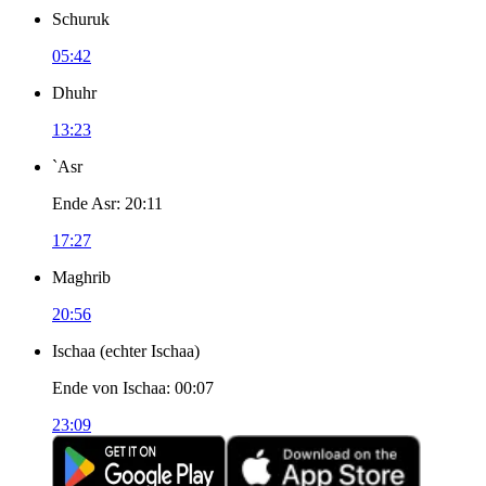
Schuruk
05:42
Dhuhr
13:23
`Asr
Ende Asr
:
20:11
17:27
Maghrib
20:56
Ischaa
(
echter Ischaa
)
Ende von Ischaa
:
00:07
23:09