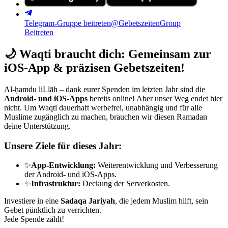
Telegram-Gruppe beitreten
@GebetszeitenGroup
Beitreten
🌙
Waqti braucht dich: Gemeinsam zur
iOS-App & präzisen Gebetszeiten!
Al-ḥamdu liLlāh – dank eurer Spenden im letzten Jahr sind die
Android- und iOS-Apps
bereits online! Aber unser Weg endet hier
nicht. Um Waqti dauerhaft werbefrei, unabhängig und für alle
Muslime zugänglich zu machen, brauchen wir diesen Ramadan
deine Unterstützung.
Unsere Ziele für dieses Jahr:
✨
App-Entwicklung:
Weiterentwicklung und Verbesserung
der Android- und iOS-Apps.
✨
Infrastruktur:
Deckung der Serverkosten.
Investiere in eine
Sadaqa Jariyah
, die jedem Muslim hilft, sein
Gebet pünktlich zu verrichten.
Jede Spende zählt!