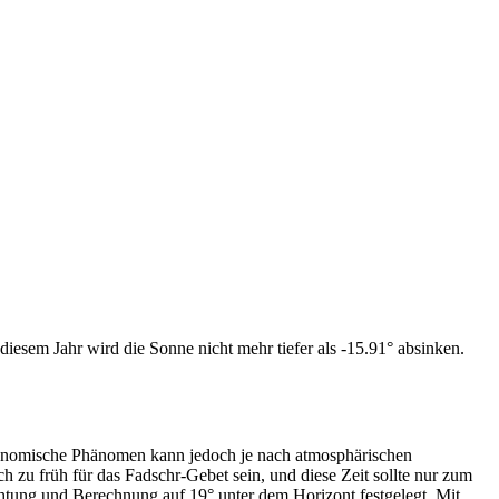
iesem Jahr wird die Sonne nicht mehr tiefer als -15.91° absinken.
tronomische Phänomen kann jedoch je nach atmosphärischen
zu früh für das Fadschr-Gebet sein, und diese Zeit sollte nur zum
htung und Berechnung auf 19° unter dem Horizont festgelegt. Mit