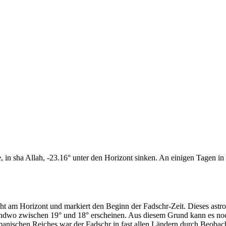
n sha Allah, -23.16° unter den Horizont sinken. An einigen Tagen in d
cht am Horizont und markiert den Beginn der Fadschr-Zeit. Dieses as
endwo zwischen 19° und 18° erscheinen. Aus diesem Grund kann es noch 
anischen Reiches war der Fadschr in fast allen Ländern durch Beobac