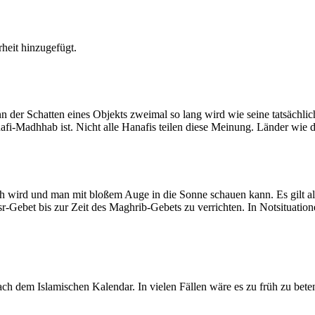
heit hinzugefügt.
der Schatten eines Objekts zweimal so lang wird wie seine tatsächlic
nafi-Madhhab ist. Nicht alle Hanafis teilen diese Meinung. Länder wie
ich wird und man mit bloßem Auge in die Sonne schauen kann. Es gilt a
Asr-Gebet bis zur Zeit des Maghrib-Gebets zu verrichten. In Notsituatio
 dem Islamischen Kalendar. In vielen Fällen wäre es zu früh zu beten