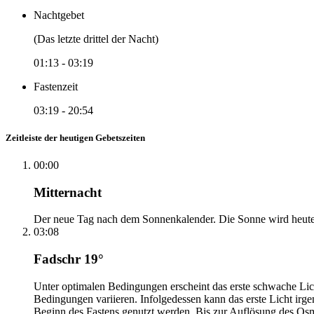
Nachtgebet
(Das letzte drittel der Nacht)
01:13
-
03:19
Fastenzeit
03:19
-
20:54
Zeitleiste der heutigen Gebetszeiten
00:00
Mitternacht
Der neue Tag nach dem Sonnenkalender. Die Sonne wird heute, i
03:08
Fadschr 19°
Unter optimalen Bedingungen erscheint das erste schwache Li
Bedingungen variieren. Infolgedessen kann das erste Licht irg
Beginn des Fastens genutzt werden. Bis zur Auflösung des Osm