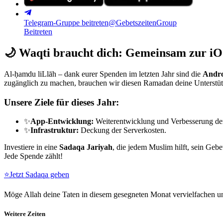
Telegram-Gruppe beitreten
@GebetszeitenGroup
Beitreten
🌙
Waqti braucht dich: Gemeinsam zur iO
Al-ḥamdu liLlāh – dank eurer Spenden im letzten Jahr sind die
Andro
zugänglich zu machen, brauchen wir diesen Ramadan deine Unterstü
Unsere Ziele für dieses Jahr:
✨
App-Entwicklung:
Weiterentwicklung und Verbesserung de
✨
Infrastruktur:
Deckung der Serverkosten.
Investiere in eine
Sadaqa Jariyah
, die jedem Muslim hilft, sein Gebe
Jede Spende zählt!
⭐
Jetzt Sadaqa geben
Möge Allah deine Taten in diesem gesegneten Monat vervielfachen un
Weitere Zeiten