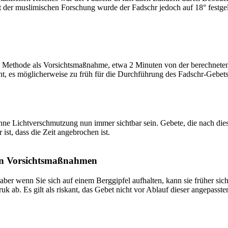
t der muslimischen Forschung wurde der Fadschr jedoch auf 18° festge
 Methode als Vorsichtsmaßnahme, etwa 2 Minuten von der berechneten Fa
t, es möglicherweise zu früh für die Durchführung des Fadschr-Gebets 
e Lichtverschmutzung nun immer sichtbar sein. Gebete, die nach dieser 
ist, dass die Zeit angebrochen ist.
on Vorsichtsmaßnahmen
 aber wenn Sie sich auf einem Berggipfel aufhalten, kann sie früher sic
k ab. Es gilt als riskant, das Gebet nicht vor Ablauf dieser angepasste