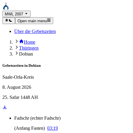
MWL 2007
Open main menu
Über die Gebetszeiten
Home
Thüringen
Dobian
Gebetszeiten in
Dobian
Saale-Orla-Kreis
8. August 2026
25. Safar 1448 AH
Fadschr
(
echter Fadschr
)
(
Anfang Fasten
)
03:19