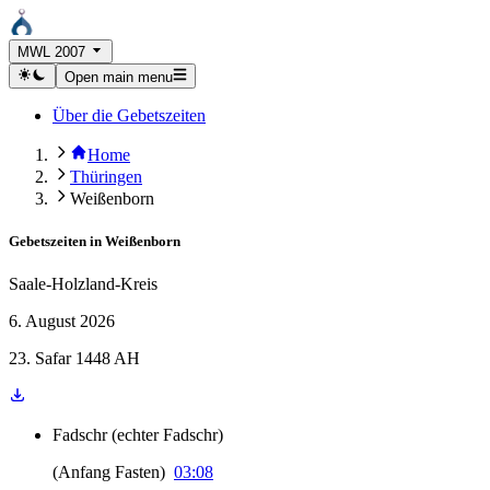
MWL 2007
Open main menu
Über die Gebetszeiten
Home
Thüringen
Weißenborn
Gebetszeiten in
Weißenborn
Saale-Holzland-Kreis
6. August 2026
23. Safar 1448 AH
Fadschr
(
echter Fadschr
)
(
Anfang Fasten
)
03:08