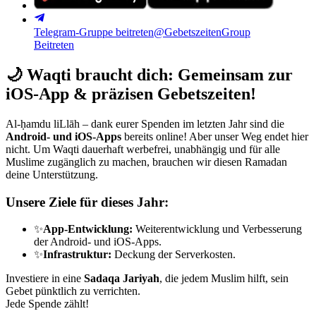
Telegram-Gruppe beitreten
@GebetszeitenGroup
Beitreten
🌙
Waqti braucht dich: Gemeinsam zur
iOS-App & präzisen Gebetszeiten!
Al-ḥamdu liLlāh – dank eurer Spenden im letzten Jahr sind die
Android- und iOS-Apps
bereits online! Aber unser Weg endet hier
nicht. Um Waqti dauerhaft werbefrei, unabhängig und für alle
Muslime zugänglich zu machen, brauchen wir diesen Ramadan
deine Unterstützung.
Unsere Ziele für dieses Jahr:
✨
App-Entwicklung:
Weiterentwicklung und Verbesserung
der Android- und iOS-Apps.
✨
Infrastruktur:
Deckung der Serverkosten.
Investiere in eine
Sadaqa Jariyah
, die jedem Muslim hilft, sein
Gebet pünktlich zu verrichten.
Jede Spende zählt!