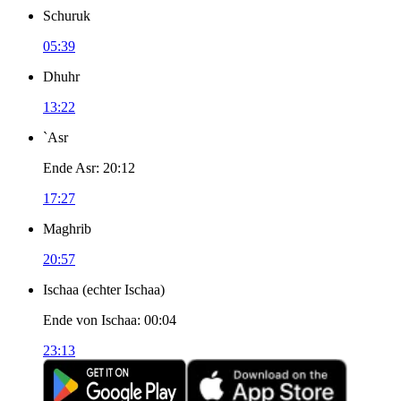
Schuruk
05:39
Dhuhr
13:22
`Asr
Ende Asr
:
20:12
17:27
Maghrib
20:57
Ischaa
(
echter Ischaa
)
Ende von Ischaa
:
00:04
23:13