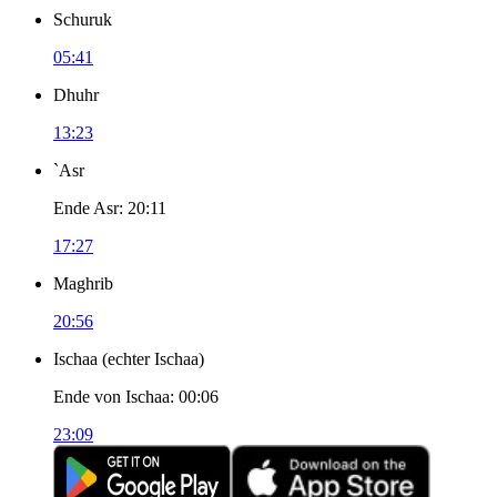
Schuruk
05:41
Dhuhr
13:23
`Asr
Ende Asr
:
20:11
17:27
Maghrib
20:56
Ischaa
(
echter Ischaa
)
Ende von Ischaa
:
00:06
23:09