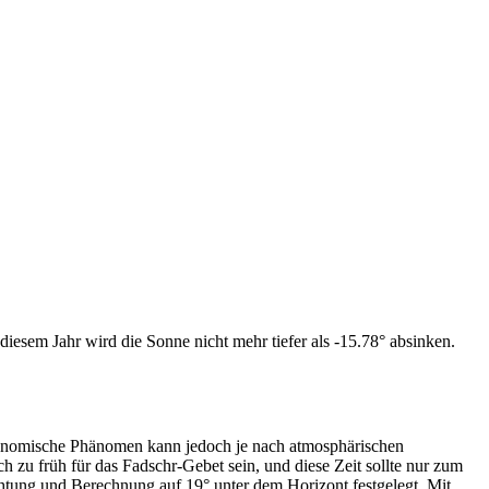
iesem Jahr wird die Sonne nicht mehr tiefer als -15.78° absinken.
tronomische Phänomen kann jedoch je nach atmosphärischen
zu früh für das Fadschr-Gebet sein, und diese Zeit sollte nur zum
htung und Berechnung auf 19° unter dem Horizont festgelegt. Mit