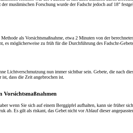
t der muslimischen Forschung wurde der Fadschr jedoch auf 18° festge
 Methode als Vorsichtsmaßnahme, etwa 2 Minuten von der berechneten Fa
t, es möglicherweise zu früh für die Durchführung des Fadschr-Gebets 
e Lichtverschmutzung nun immer sichtbar sein. Gebete, die nach dieser 
ist, dass die Zeit angebrochen ist.
on Vorsichtsmaßnahmen
 aber wenn Sie sich auf einem Berggipfel aufhalten, kann sie früher sic
k ab. Es gilt als riskant, das Gebet nicht vor Ablauf dieser angepasste