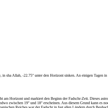
n sha Allah, -22.75° unter den Horizont sinken. An einigen Tagen in d
cht am Horizont und markiert den Beginn der Fadschr-Zeit. Dieses as
endwo zwischen 19° und 18° erscheinen. Aus diesem Grund kann es noch 
anischen Reiches war der Fadschr in fast allen Ländern durch Beobac