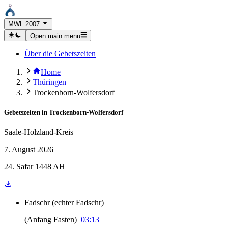
MWL 2007
Open main menu
Über die Gebetszeiten
Home
Thüringen
Trockenborn-Wolfersdorf
Gebetszeiten in
Trockenborn-Wolfersdorf
Saale-Holzland-Kreis
7. August 2026
24. Safar 1448 AH
Fadschr
(
echter Fadschr
)
(
Anfang Fasten
)
03:13