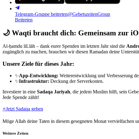
Telegram-Gruppe beitreten
@GebetszeitenGroup
Beitreten
🌙
Waqti braucht dich: Gemeinsam zur iO
Al-ḥamdu liLlāh – dank eurer Spenden im letzten Jahr sind die
Andro
zugänglich zu machen, brauchen wir diesen Ramadan deine Unterstü
Unsere Ziele für dieses Jahr:
✨
App-Entwicklung:
Weiterentwicklung und Verbesserung de
✨
Infrastruktur:
Deckung der Serverkosten.
Investiere in eine
Sadaqa Jariyah
, die jedem Muslim hilft, sein Gebe
Jede Spende zählt!
⭐
Jetzt Sadaqa geben
Möge Allah deine Taten in diesem gesegneten Monat vervielfachen un
Weitere Zeiten