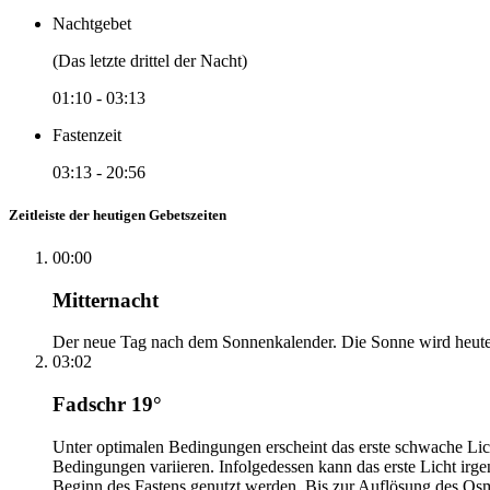
Nachtgebet
(Das letzte drittel der Nacht)
01:10
-
03:13
Fastenzeit
03:13
-
20:56
Zeitleiste der heutigen Gebetszeiten
00:00
Mitternacht
Der neue Tag nach dem Sonnenkalender. Die Sonne wird heute, i
03:02
Fadschr 19°
Unter optimalen Bedingungen erscheint das erste schwache Li
Bedingungen variieren. Infolgedessen kann das erste Licht irg
Beginn des Fastens genutzt werden. Bis zur Auflösung des Osm