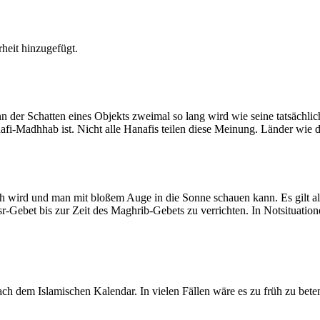
heit hinzugefügt.
der Schatten eines Objekts zweimal so lang wird wie seine tatsächlic
nafi-Madhhab ist. Nicht alle Hanafis teilen diese Meinung. Länder wie
ich wird und man mit bloßem Auge in die Sonne schauen kann. Es gilt a
Asr-Gebet bis zur Zeit des Maghrib-Gebets zu verrichten. In Notsituatio
 dem Islamischen Kalendar. In vielen Fällen wäre es zu früh zu beten