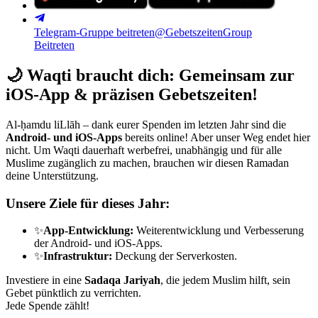
Telegram-Gruppe beitreten
@GebetszeitenGroup
Beitreten
🌙
Waqti braucht dich: Gemeinsam zur
iOS-App & präzisen Gebetszeiten!
Al-ḥamdu liLlāh – dank eurer Spenden im letzten Jahr sind die
Android- und iOS-Apps
bereits online! Aber unser Weg endet hier
nicht. Um Waqti dauerhaft werbefrei, unabhängig und für alle
Muslime zugänglich zu machen, brauchen wir diesen Ramadan
deine Unterstützung.
Unsere Ziele für dieses Jahr:
✨
App-Entwicklung:
Weiterentwicklung und Verbesserung
der Android- und iOS-Apps.
✨
Infrastruktur:
Deckung der Serverkosten.
Investiere in eine
Sadaqa Jariyah
, die jedem Muslim hilft, sein
Gebet pünktlich zu verrichten.
Jede Spende zählt!