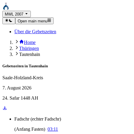
MWL 2007
Open main menu
Über die Gebetszeiten
Home
Thüringen
Tautenhain
Gebetszeiten in
Tautenhain
Saale-Holzland-Kreis
7. August 2026
24. Safar 1448 AH
Fadschr
(
echter Fadschr
)
(
Anfang Fasten
)
03:11