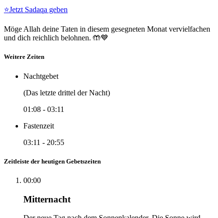
⭐
Jetzt Sadaqa geben
Möge Allah deine Taten in diesem gesegneten Monat vervielfachen
und dich reichlich belohnen. 🤲💙
Weitere Zeiten
Nachtgebet
(Das letzte drittel der Nacht)
01:08
-
03:11
Fastenzeit
03:11
-
20:55
Zeitleiste der heutigen Gebetszeiten
00:00
Mitternacht
Der neue Tag nach dem Sonnenkalender. Die Sonne wird