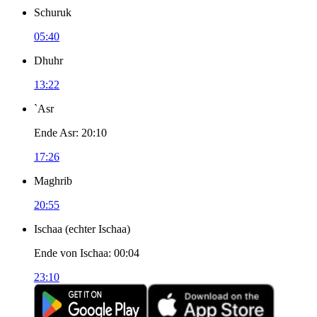
Schuruk
05:40
Dhuhr
13:22
`Asr
Ende Asr
:
20:10
17:26
Maghrib
20:55
Ischaa
(
echter Ischaa
)
Ende von Ischaa
:
00:04
23:10