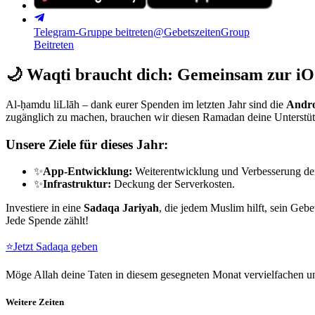
Telegram-Gruppe beitreten
@GebetszeitenGroup
Beitreten
🌙
Waqti braucht dich: Gemeinsam zur iO
Al-ḥamdu liLlāh – dank eurer Spenden im letzten Jahr sind die
Andro
zugänglich zu machen, brauchen wir diesen Ramadan deine Unterstü
Unsere Ziele für dieses Jahr:
✨
App-Entwicklung:
Weiterentwicklung und Verbesserung de
✨
Infrastruktur:
Deckung der Serverkosten.
Investiere in eine
Sadaqa Jariyah
, die jedem Muslim hilft, sein Gebe
Jede Spende zählt!
⭐
Jetzt Sadaqa geben
Möge Allah deine Taten in diesem gesegneten Monat vervielfachen un
Weitere Zeiten