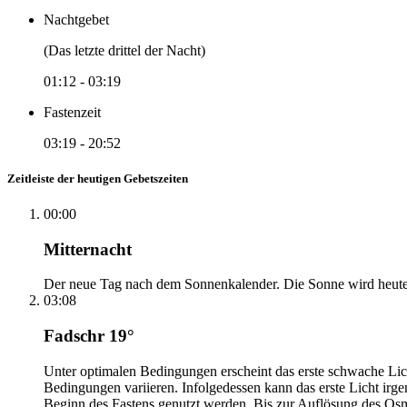
Nachtgebet
(Das letzte drittel der Nacht)
01:12
-
03:19
Fastenzeit
03:19
-
20:52
Zeitleiste der heutigen Gebetszeiten
00:00
Mitternacht
Der neue Tag nach dem Sonnenkalender. Die Sonne wird heute, i
03:08
Fadschr 19°
Unter optimalen Bedingungen erscheint das erste schwache Li
Bedingungen variieren. Infolgedessen kann das erste Licht irg
Beginn des Fastens genutzt werden. Bis zur Auflösung des Osm