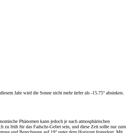
iesem Jahr wird die Sonne nicht mehr tiefer als -15.75° absinken.
tronomische Phänomen kann jedoch je nach atmosphärischen
zu früh für das Fadschr-Gebet sein, und diese Zeit sollte nur zum
htung und Berechnung auf 19° unter dem Horizont festgelegt. Mit