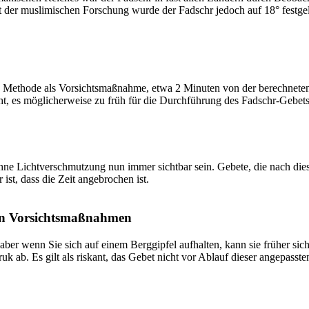
t der muslimischen Forschung wurde der Fadschr jedoch auf 18° festge
 Methode als Vorsichtsmaßnahme, etwa 2 Minuten von der berechneten Fa
t, es möglicherweise zu früh für die Durchführung des Fadschr-Gebets 
e Lichtverschmutzung nun immer sichtbar sein. Gebete, die nach dieser 
ist, dass die Zeit angebrochen ist.
on Vorsichtsmaßnahmen
 aber wenn Sie sich auf einem Berggipfel aufhalten, kann sie früher sic
k ab. Es gilt als riskant, das Gebet nicht vor Ablauf dieser angepasste