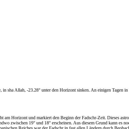
n sha Allah, -23.28° unter den Horizont sinken. An einigen Tagen in d
cht am Horizont und markiert den Beginn der Fadschr-Zeit. Dieses as
endwo zwischen 19° und 18° erscheinen. Aus diesem Grund kann es noch 
anischen Reiches war der Fadschr in fast allen Ländern durch Beobac