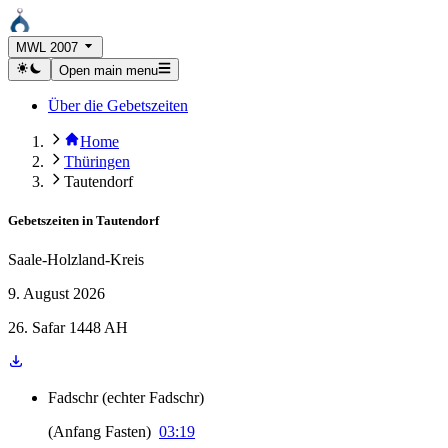
MWL 2007
Open main menu
Über die Gebetszeiten
Home
Thüringen
Tautendorf
Gebetszeiten in
Tautendorf
Saale-Holzland-Kreis
9. August 2026
26. Safar 1448 AH
Fadschr
(
echter Fadschr
)
(
Anfang Fasten
)
03:19