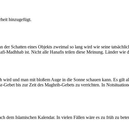
heit hinzugefügt.
der Schatten eines Objekts zweimal so lang wird wie seine tatsächlic
nafi-Madhhab ist. Nicht alle Hanafis teilen diese Meinung. Länder wie
ich wird und man mit bloßem Auge in die Sonne schauen kann. Es gilt a
Asr-Gebet bis zur Zeit des Maghrib-Gebets zu verrichten. In Notsituatio
 dem Islamischen Kalendar. In vielen Fällen wäre es zu früh zu beten