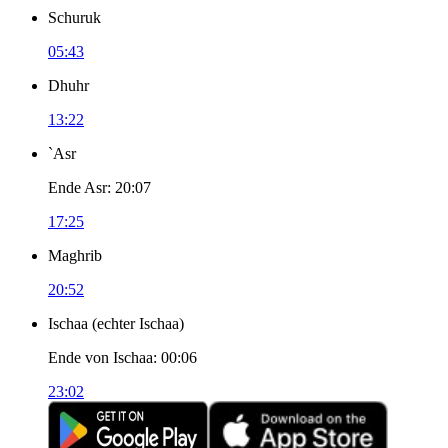
Schuruk
05:43
Dhuhr
13:22
`Asr
Ende Asr
:
20:07
17:25
Maghrib
20:52
Ischaa
(
echter Ischaa
)
Ende von Ischaa
:
00:06
23:02