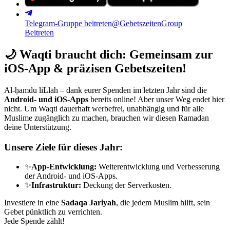
Telegram-Gruppe beitreten
@GebetszeitenGroup
Beitreten
🌙
Waqti braucht dich: Gemeinsam zur
iOS-App & präzisen Gebetszeiten!
Al-ḥamdu liLlāh – dank eurer Spenden im letzten Jahr sind die
Android- und iOS-Apps
bereits online! Aber unser Weg endet hier
nicht. Um Waqti dauerhaft werbefrei, unabhängig und für alle
Muslime zugänglich zu machen, brauchen wir diesen Ramadan
deine Unterstützung.
Unsere Ziele für dieses Jahr:
✨
App-Entwicklung:
Weiterentwicklung und Verbesserung
der Android- und iOS-Apps.
✨
Infrastruktur:
Deckung der Serverkosten.
Investiere in eine
Sadaqa Jariyah
, die jedem Muslim hilft, sein
Gebet pünktlich zu verrichten.
Jede Spende zählt!