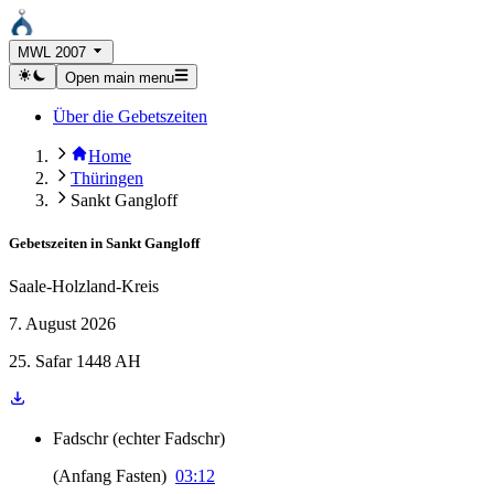
MWL 2007
Open main menu
Über die Gebetszeiten
Home
Thüringen
Sankt Gangloff
Gebetszeiten in
Sankt Gangloff
Saale-Holzland-Kreis
7. August 2026
25. Safar 1448 AH
Fadschr
(
echter Fadschr
)
(
Anfang Fasten
)
03:12