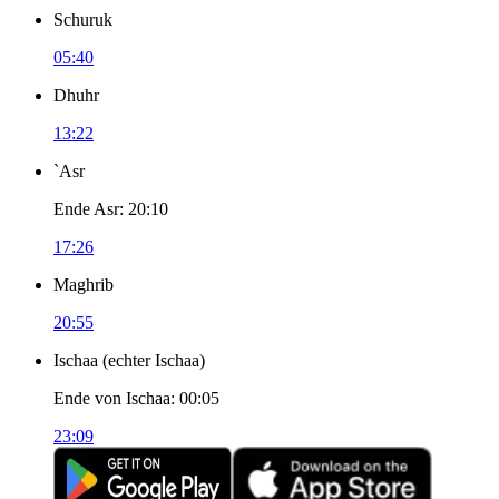
Schuruk
05:40
Dhuhr
13:22
`Asr
Ende Asr
:
20:10
17:26
Maghrib
20:55
Ischaa
(
echter Ischaa
)
Ende von Ischaa
:
00:05
23:09