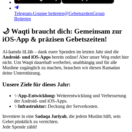
Telegram-Gruppe beitreten
@GebetszeitenGroup
Beitreten
🌙
Waqti braucht dich: Gemeinsam zur
iOS-App & präzisen Gebetszeiten!
Al-ḥamdu liLlāh – dank eurer Spenden im letzten Jahr sind die
Android- und iOS-Apps
bereits online! Aber unser Weg endet hier
nicht. Um Waqti dauerhaft werbefrei, unabhängig und für alle
Muslime zugänglich zu machen, brauchen wir diesen Ramadan
deine Unterstützung.
Unsere Ziele für dieses Jahr:
✨
App-Entwicklung:
Weiterentwicklung und Verbesserung
der Android- und iOS-Apps.
✨
Infrastruktur:
Deckung der Serverkosten.
Investiere in eine
Sadaqa Jariyah
, die jedem Muslim hilft, sein
Gebet pünktlich zu verrichten.
Jede Spende zählt!