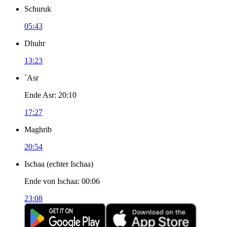
Schuruk
05:43
Dhuhr
13:23
`Asr
Ende Asr
:
20:10
17:27
Maghrib
20:54
Ischaa
(
echter Ischaa
)
Ende von Ischaa
:
00:06
23:08