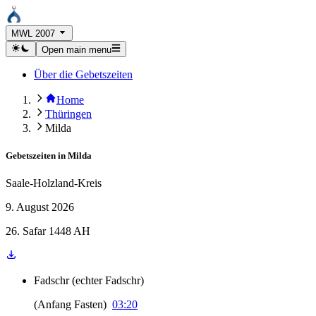
MWL 2007
Open main menu
Über die Gebetszeiten
Home
Thüringen
Milda
Gebetszeiten in
Milda
Saale-Holzland-Kreis
9. August 2026
26. Safar 1448 AH
Fadschr
(
echter Fadschr
)
(
Anfang Fasten
)
03:20