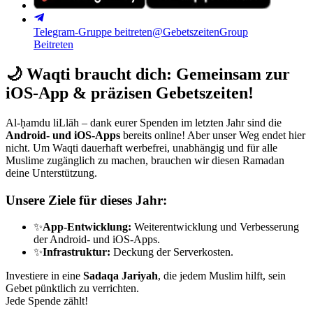
Telegram-Gruppe beitreten
@GebetszeitenGroup
Beitreten
🌙
Waqti braucht dich: Gemeinsam zur
iOS-App & präzisen Gebetszeiten!
Al-ḥamdu liLlāh – dank eurer Spenden im letzten Jahr sind die
Android- und iOS-Apps
bereits online! Aber unser Weg endet hier
nicht. Um Waqti dauerhaft werbefrei, unabhängig und für alle
Muslime zugänglich zu machen, brauchen wir diesen Ramadan
deine Unterstützung.
Unsere Ziele für dieses Jahr:
✨
App-Entwicklung:
Weiterentwicklung und Verbesserung
der Android- und iOS-Apps.
✨
Infrastruktur:
Deckung der Serverkosten.
Investiere in eine
Sadaqa Jariyah
, die jedem Muslim hilft, sein
Gebet pünktlich zu verrichten.
Jede Spende zählt!