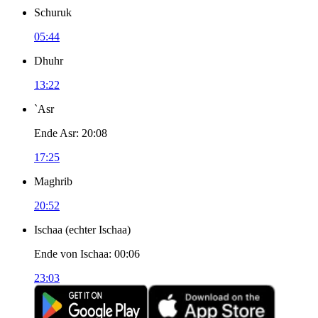
Schuruk
05:44
Dhuhr
13:22
`Asr
Ende Asr
:
20:08
17:25
Maghrib
20:52
Ischaa
(
echter Ischaa
)
Ende von Ischaa
:
00:06
23:03