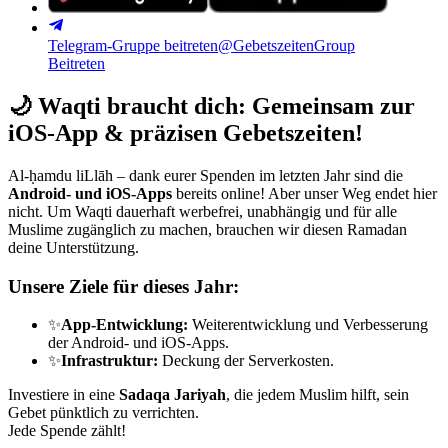
Telegram-Gruppe beitreten
@GebetszeitenGroup
Beitreten
🌙
Waqti braucht dich: Gemeinsam zur
iOS-App & präzisen Gebetszeiten!
Al-ḥamdu liLlāh – dank eurer Spenden im letzten Jahr sind die
Android- und iOS-Apps
bereits online! Aber unser Weg endet hier
nicht. Um Waqti dauerhaft werbefrei, unabhängig und für alle
Muslime zugänglich zu machen, brauchen wir diesen Ramadan
deine Unterstützung.
Unsere Ziele für dieses Jahr:
✨
App-Entwicklung:
Weiterentwicklung und Verbesserung
der Android- und iOS-Apps.
✨
Infrastruktur:
Deckung der Serverkosten.
Investiere in eine
Sadaqa Jariyah
, die jedem Muslim hilft, sein
Gebet pünktlich zu verrichten.
Jede Spende zählt!