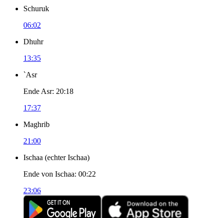
Schuruk
06:02
Dhuhr
13:35
`Asr
Ende Asr
:
20:18
17:37
Maghrib
21:00
Ischaa
(
echter Ischaa
)
Ende von Ischaa
:
00:22
23:06