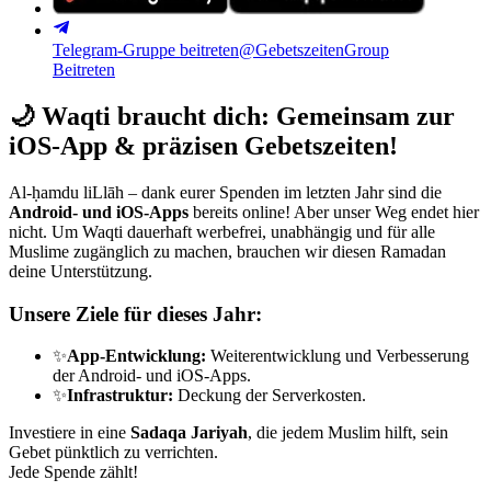
Telegram-Gruppe beitreten
@GebetszeitenGroup
Beitreten
🌙
Waqti braucht dich: Gemeinsam zur
iOS-App & präzisen Gebetszeiten!
Al-ḥamdu liLlāh – dank eurer Spenden im letzten Jahr sind die
Android- und iOS-Apps
bereits online! Aber unser Weg endet hier
nicht. Um Waqti dauerhaft werbefrei, unabhängig und für alle
Muslime zugänglich zu machen, brauchen wir diesen Ramadan
deine Unterstützung.
Unsere Ziele für dieses Jahr:
✨
App-Entwicklung:
Weiterentwicklung und Verbesserung
der Android- und iOS-Apps.
✨
Infrastruktur:
Deckung der Serverkosten.
Investiere in eine
Sadaqa Jariyah
, die jedem Muslim hilft, sein
Gebet pünktlich zu verrichten.
Jede Spende zählt!