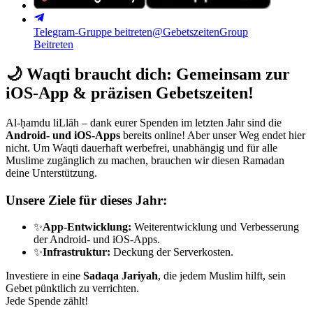
Telegram-Gruppe beitreten
@GebetszeitenGroup
Beitreten
🌙
Waqti braucht dich: Gemeinsam zur
iOS-App & präzisen Gebetszeiten!
Al-ḥamdu liLlāh – dank eurer Spenden im letzten Jahr sind die
Android- und iOS-Apps
bereits online! Aber unser Weg endet hier
nicht. Um Waqti dauerhaft werbefrei, unabhängig und für alle
Muslime zugänglich zu machen, brauchen wir diesen Ramadan
deine Unterstützung.
Unsere Ziele für dieses Jahr:
✨
App-Entwicklung:
Weiterentwicklung und Verbesserung
der Android- und iOS-Apps.
✨
Infrastruktur:
Deckung der Serverkosten.
Investiere in eine
Sadaqa Jariyah
, die jedem Muslim hilft, sein
Gebet pünktlich zu verrichten.
Jede Spende zählt!