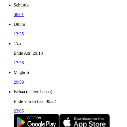
Schuruk
06:01
Dhuhr
13:35
`Asr
Ende Asr
:
20:18
17:36
Maghrib
20:59
Ischaa
(
echter Ischaa
)
Ende von Ischaa
:
00:22
23:05