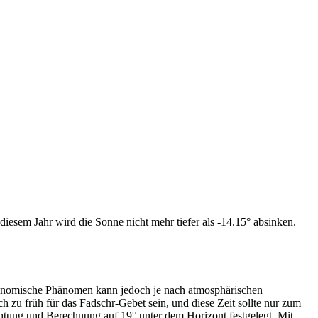
iesem Jahr wird die Sonne nicht mehr tiefer als -14.15° absinken.
tronomische Phänomen kann jedoch je nach atmosphärischen
zu früh für das Fadschr-Gebet sein, und diese Zeit sollte nur zum
htung und Berechnung auf 19° unter dem Horizont festgelegt. Mit