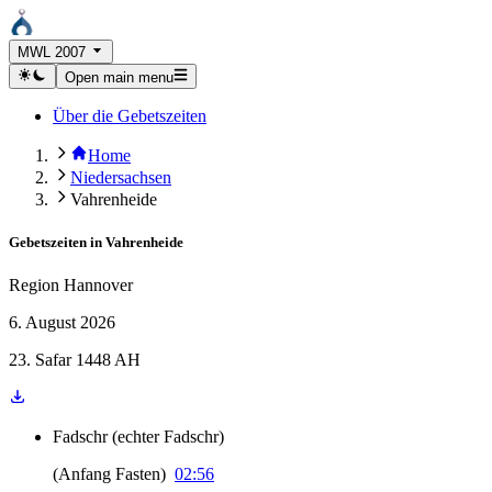
MWL 2007
Open main menu
Über die Gebetszeiten
Home
Niedersachsen
Vahrenheide
Gebetszeiten in
Vahrenheide
Region Hannover
6. August 2026
23. Safar 1448 AH
Fadschr
(
echter Fadschr
)
(
Anfang Fasten
)
02:56