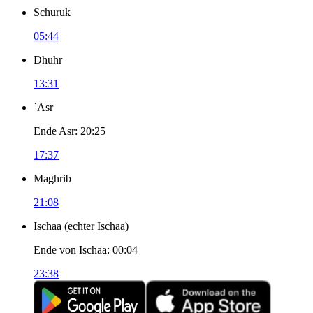
Schuruk
05:44
Dhuhr
13:31
`Asr
Ende Asr
:
20:25
17:37
Maghrib
21:08
Ischaa
(
echter Ischaa
)
Ende von Ischaa
:
00:04
23:38