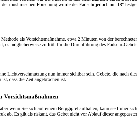
t der muslimischen Forschung wurde der Fadschr jedoch auf 18° festge
 Methode als Vorsichtsmaßnahme, etwa 2 Minuten von der berechneten Fa
t, es möglicherweise zu früh für die Durchführung des Fadschr-Gebets 
e Lichtverschmutzung nun immer sichtbar sein. Gebete, die nach dieser 
ist, dass die Zeit angebrochen ist.
on Vorsichtsmaßnahmen
 aber wenn Sie sich auf einem Berggipfel aufhalten, kann sie früher sic
k ab. Es gilt als riskant, das Gebet nicht vor Ablauf dieser angepasste