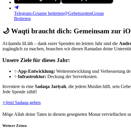
Telegram-Gruppe beitreten
@GebetszeitenGroup
Beitreten
🌙
Waqti braucht dich: Gemeinsam zur iO
Al-ḥamdu liLlāh – dank eurer Spenden im letzten Jahr sind die
Andro
zugänglich zu machen, brauchen wir diesen Ramadan deine Unterstü
Unsere Ziele für dieses Jahr:
✨
App-Entwicklung:
Weiterentwicklung und Verbesserung de
✨
Infrastruktur:
Deckung der Serverkosten.
Investiere in eine
Sadaqa Jariyah
, die jedem Muslim hilft, sein Gebe
Jede Spende zählt!
⭐
Jetzt Sadaqa geben
Möge Allah deine Taten in diesem gesegneten Monat vervielfachen un
Weitere Zeiten