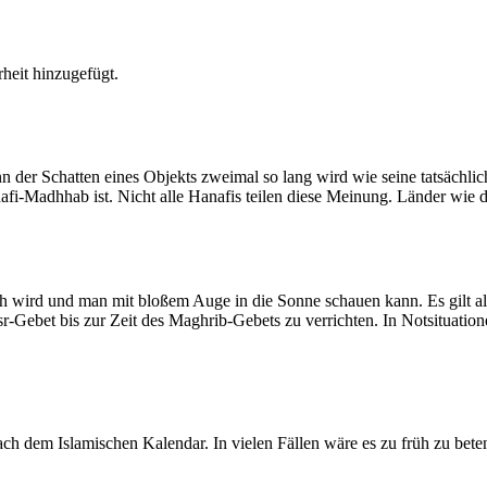
heit hinzugefügt.
der Schatten eines Objekts zweimal so lang wird wie seine tatsächlic
nafi-Madhhab ist. Nicht alle Hanafis teilen diese Meinung. Länder wie
ich wird und man mit bloßem Auge in die Sonne schauen kann. Es gilt a
Asr-Gebet bis zur Zeit des Maghrib-Gebets zu verrichten. In Notsituatio
 dem Islamischen Kalendar. In vielen Fällen wäre es zu früh zu beten