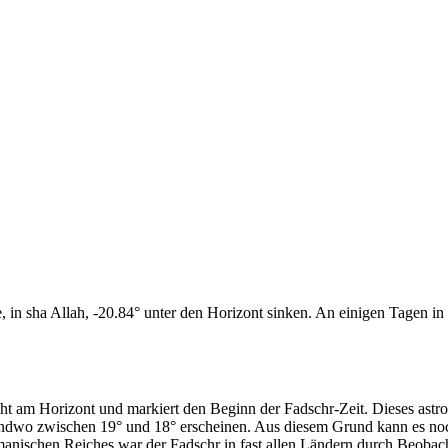
n sha Allah, -20.84° unter den Horizont sinken. An einigen Tagen in d
cht am Horizont und markiert den Beginn der Fadschr-Zeit. Dieses as
endwo zwischen 19° und 18° erscheinen. Aus diesem Grund kann es noch 
anischen Reiches war der Fadschr in fast allen Ländern durch Beobac