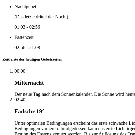
Nachtgebet
(Das letzte drittel der Nacht)
01:03
-
02:56
Fastenzeit
02:56
-
21:08
Zeitleiste der heutigen Gebetszeiten
00:00
Mitternacht
Der neue Tag nach dem Sonnenkalender. Die Sonne wird heute, i
02:40
Fadschr 19°
Unter optimalen Bedingungen erscheint das erste schwache Li
Bedingungen variieren. Infolgedessen kann das erste Licht irg
Beginn des Fastens genutzt werden. Bis zur Auflösung des Osm