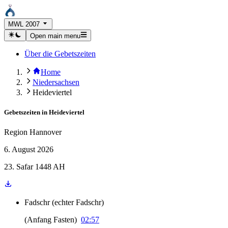
MWL 2007
Open main menu
Über die Gebetszeiten
Home
Niedersachsen
Heideviertel
Gebetszeiten in
Heideviertel
Region Hannover
6. August 2026
23. Safar 1448 AH
Fadschr
(
echter Fadschr
)
(
Anfang Fasten
)
02:57