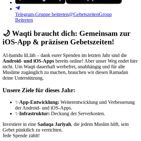
Telegram-Gruppe beitreten
@GebetszeitenGroup
Beitreten
🌙
Waqti braucht dich: Gemeinsam zur
iOS-App & präzisen Gebetszeiten!
Al-ḥamdu liLlāh – dank eurer Spenden im letzten Jahr sind die
Android- und iOS-Apps
bereits online! Aber unser Weg endet hier
nicht. Um Waqti dauerhaft werbefrei, unabhängig und für alle
Muslime zugänglich zu machen, brauchen wir diesen Ramadan
deine Unterstützung.
Unsere Ziele für dieses Jahr:
✨
App-Entwicklung:
Weiterentwicklung und Verbesserung
der Android- und iOS-Apps.
✨
Infrastruktur:
Deckung der Serverkosten.
Investiere in eine
Sadaqa Jariyah
, die jedem Muslim hilft, sein
Gebet pünktlich zu verrichten.
Jede Spende zählt!