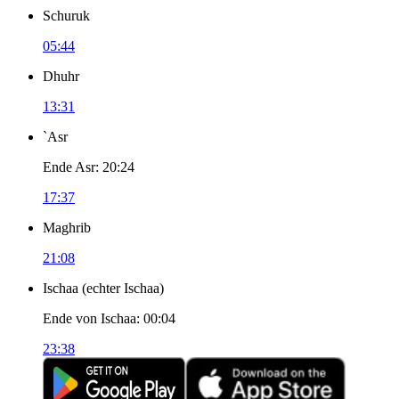
Schuruk
05:44
Dhuhr
13:31
`Asr
Ende Asr
:
20:24
17:37
Maghrib
21:08
Ischaa
(
echter Ischaa
)
Ende von Ischaa
:
00:04
23:38