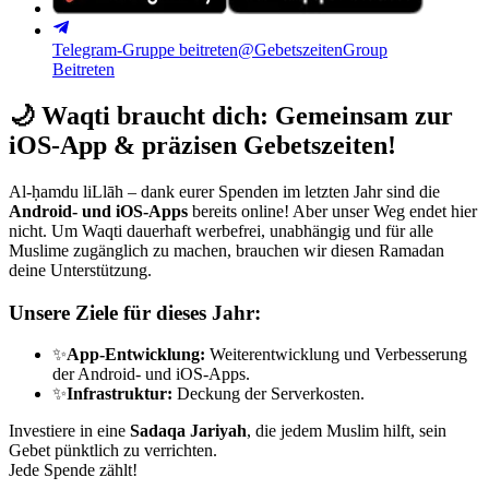
Telegram-Gruppe beitreten
@GebetszeitenGroup
Beitreten
🌙
Waqti braucht dich: Gemeinsam zur
iOS-App & präzisen Gebetszeiten!
Al-ḥamdu liLlāh – dank eurer Spenden im letzten Jahr sind die
Android- und iOS-Apps
bereits online! Aber unser Weg endet hier
nicht. Um Waqti dauerhaft werbefrei, unabhängig und für alle
Muslime zugänglich zu machen, brauchen wir diesen Ramadan
deine Unterstützung.
Unsere Ziele für dieses Jahr:
✨
App-Entwicklung:
Weiterentwicklung und Verbesserung
der Android- und iOS-Apps.
✨
Infrastruktur:
Deckung der Serverkosten.
Investiere in eine
Sadaqa Jariyah
, die jedem Muslim hilft, sein
Gebet pünktlich zu verrichten.
Jede Spende zählt!