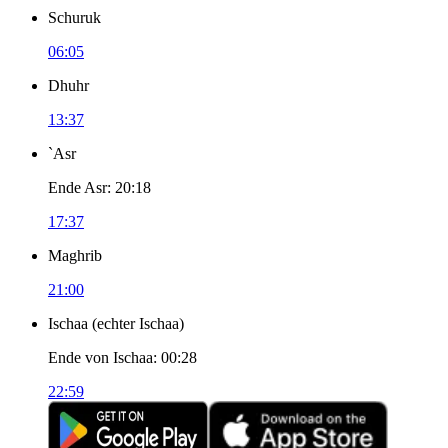
Schuruk
06:05
Dhuhr
13:37
`Asr
Ende Asr
:
20:18
17:37
Maghrib
21:00
Ischaa
(
echter Ischaa
)
Ende von Ischaa
:
00:28
22:59