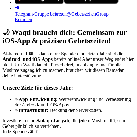
Telegram-Gruppe beitreten
@GebetszeitenGroup
Beitreten
🌙
Waqti braucht dich: Gemeinsam zur
iOS-App & präzisen Gebetszeiten!
Al-ḥamdu liLlāh – dank eurer Spenden im letzten Jahr sind die
Android- und iOS-Apps
bereits online! Aber unser Weg endet hier
nicht. Um Waqti dauerhaft werbefrei, unabhängig und für alle
Muslime zugänglich zu machen, brauchen wir diesen Ramadan
deine Unterstützung.
Unsere Ziele für dieses Jahr:
✨
App-Entwicklung:
Weiterentwicklung und Verbesserung
der Android- und iOS-Apps.
✨
Infrastruktur:
Deckung der Serverkosten.
Investiere in eine
Sadaqa Jariyah
, die jedem Muslim hilft, sein
Gebet pünktlich zu verrichten.
Jede Spende zählt!