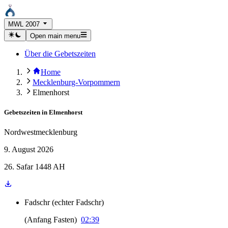
MWL 2007
Open main menu
Über die Gebetszeiten
Home
Mecklenburg-Vorpommern
Elmenhorst
Gebetszeiten in
Elmenhorst
Nordwestmecklenburg
9. August 2026
26. Safar 1448 AH
Fadschr
(
echter Fadschr
)
(
Anfang Fasten
)
02:39