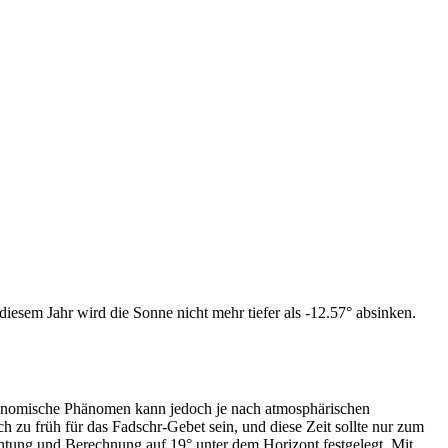
iesem Jahr wird die Sonne nicht mehr tiefer als -12.57° absinken.
tronomische Phänomen kann jedoch je nach atmosphärischen
zu früh für das Fadschr-Gebet sein, und diese Zeit sollte nur zum
htung und Berechnung auf 19° unter dem Horizont festgelegt. Mit