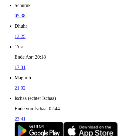
Schuruk
05:38
Dhuhr
13:25
`Asr
Ende Asr
:
20:18
17:31
Maghrib
21:02
Ischaa
(
echter Ischaa
)
Ende von Ischaa
:
02:44
23:41