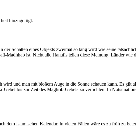
heit hinzugefügt.
der Schatten eines Objekts zweimal so lang wird wie seine tatsächlic
nafi-Madhhab ist. Nicht alle Hanafis teilen diese Meinung. Länder wie
ich wird und man mit bloßem Auge in die Sonne schauen kann. Es gilt a
Asr-Gebet bis zur Zeit des Maghrib-Gebets zu verrichten. In Notsituatio
 dem Islamischen Kalendar. In vielen Fällen wäre es zu früh zu beten