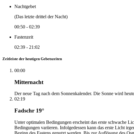
Nachtgebet
(Das letzte drittel der Nacht)
00:50
-
02:39
Fastenzeit
02:39
-
21:02
Zeitleiste der heutigen Gebetszeiten
00:00
Mitternacht
Der neue Tag nach dem Sonnenkalender. Die Sonne wird heute, i
02:19
Fadschr 19°
Unter optimalen Bedingungen erscheint das erste schwache Li
Bedingungen variieren. Infolgedessen kann das erste Licht irg
Beginn des Fastens genutzt werden. Bis zur Auflösung des Osm