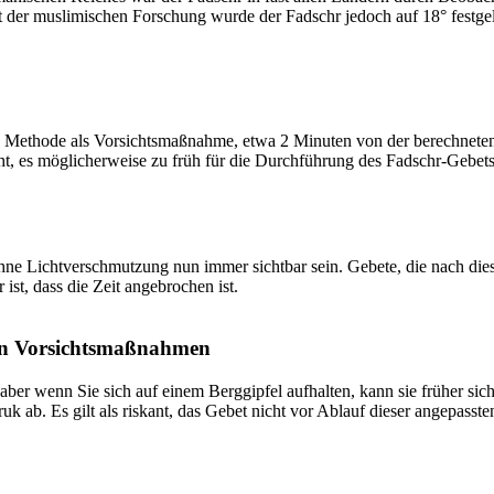
t der muslimischen Forschung wurde der Fadschr jedoch auf 18° festge
 Methode als Vorsichtsmaßnahme, etwa 2 Minuten von der berechneten Fa
t, es möglicherweise zu früh für die Durchführung des Fadschr-Gebets 
e Lichtverschmutzung nun immer sichtbar sein. Gebete, die nach dieser 
ist, dass die Zeit angebrochen ist.
on Vorsichtsmaßnahmen
 aber wenn Sie sich auf einem Berggipfel aufhalten, kann sie früher sic
k ab. Es gilt als riskant, das Gebet nicht vor Ablauf dieser angepasste