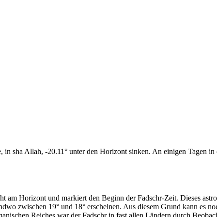
n sha Allah, -20.11° unter den Horizont sinken. An einigen Tagen in d
cht am Horizont und markiert den Beginn der Fadschr-Zeit. Dieses as
endwo zwischen 19° und 18° erscheinen. Aus diesem Grund kann es noch 
anischen Reiches war der Fadschr in fast allen Ländern durch Beobac