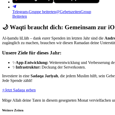
Telegram-Gruppe beitreten
@GebetszeitenGroup
Beitreten
🌙
Waqti braucht dich: Gemeinsam zur iO
Al-ḥamdu liLlāh – dank eurer Spenden im letzten Jahr sind die
Andro
zugänglich zu machen, brauchen wir diesen Ramadan deine Unterstü
Unsere Ziele für dieses Jahr:
✨
App-Entwicklung:
Weiterentwicklung und Verbesserung de
✨
Infrastruktur:
Deckung der Serverkosten.
Investiere in eine
Sadaqa Jariyah
, die jedem Muslim hilft, sein Gebe
Jede Spende zählt!
⭐
Jetzt Sadaqa geben
Möge Allah deine Taten in diesem gesegneten Monat vervielfachen un
Weitere Zeiten