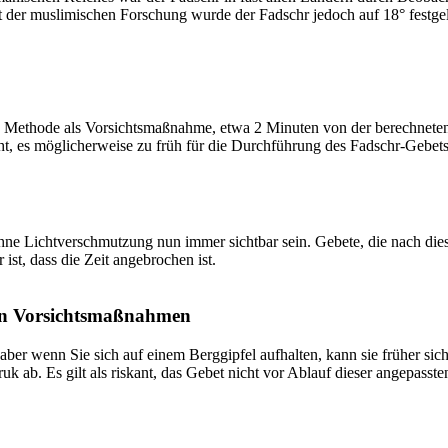
t der muslimischen Forschung wurde der Fadschr jedoch auf 18° festge
 Methode als Vorsichtsmaßnahme, etwa 2 Minuten von der berechneten Fa
t, es möglicherweise zu früh für die Durchführung des Fadschr-Gebets 
e Lichtverschmutzung nun immer sichtbar sein. Gebete, die nach dieser 
ist, dass die Zeit angebrochen ist.
on Vorsichtsmaßnahmen
 aber wenn Sie sich auf einem Berggipfel aufhalten, kann sie früher sic
k ab. Es gilt als riskant, das Gebet nicht vor Ablauf dieser angepasste