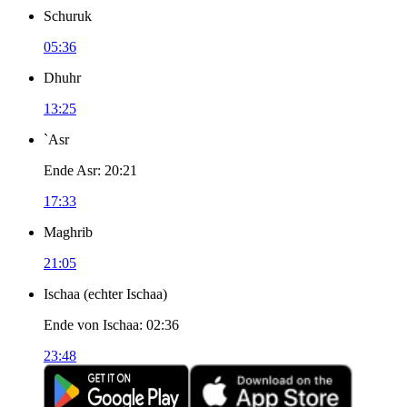
Schuruk
05:36
Dhuhr
13:25
`Asr
Ende Asr
:
20:21
17:33
Maghrib
21:05
Ischaa
(
echter Ischaa
)
Ende von Ischaa
:
02:36
23:48