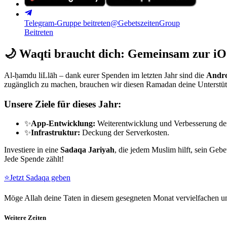
Telegram-Gruppe beitreten
@GebetszeitenGroup
Beitreten
🌙
Waqti braucht dich: Gemeinsam zur iO
Al-ḥamdu liLlāh – dank eurer Spenden im letzten Jahr sind die
Andro
zugänglich zu machen, brauchen wir diesen Ramadan deine Unterstü
Unsere Ziele für dieses Jahr:
✨
App-Entwicklung:
Weiterentwicklung und Verbesserung de
✨
Infrastruktur:
Deckung der Serverkosten.
Investiere in eine
Sadaqa Jariyah
, die jedem Muslim hilft, sein Gebe
Jede Spende zählt!
⭐
Jetzt Sadaqa geben
Möge Allah deine Taten in diesem gesegneten Monat vervielfachen un
Weitere Zeiten