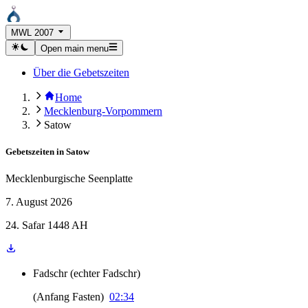
MWL 2007
Open main menu
Über die Gebetszeiten
Home
Mecklenburg-Vorpommern
Satow
Gebetszeiten in
Satow
Mecklenburgische Seenplatte
7. August 2026
24. Safar 1448 AH
Fadschr
(
echter Fadschr
)
(
Anfang Fasten
)
02:34