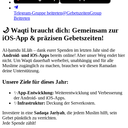
Telegram-Gruppe beitreten
@GebetszeitenGroup
Beitreten
🌙
Waqti braucht dich: Gemeinsam zur
iOS-App & präzisen Gebetszeiten!
Al-ḥamdu liLlāh – dank eurer Spenden im letzten Jahr sind die
Android- und iOS-Apps
bereits online! Aber unser Weg endet hier
nicht. Um Waqti dauerhaft werbefrei, unabhängig und für alle
Muslime zugänglich zu machen, brauchen wir diesen Ramadan
deine Unterstützung.
Unsere Ziele für dieses Jahr:
✨
App-Entwicklung:
Weiterentwicklung und Verbesserung
der Android- und iOS-Apps.
✨
Infrastruktur:
Deckung der Serverkosten.
Investiere in eine
Sadaqa Jariyah
, die jedem Muslim hilft, sein
Gebet pünktlich zu verrichten.
Jede Spende zählt!