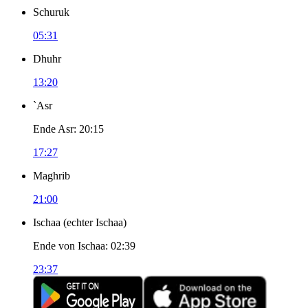
Schuruk
05:31
Dhuhr
13:20
`Asr
Ende Asr
:
20:15
17:27
Maghrib
21:00
Ischaa
(
echter Ischaa
)
Ende von Ischaa
:
02:39
23:37