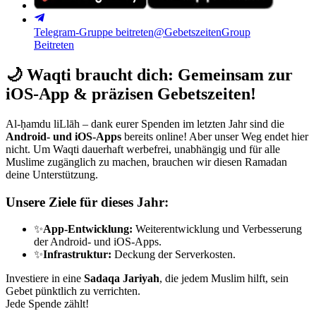
Telegram-Gruppe beitreten
@GebetszeitenGroup
Beitreten
🌙
Waqti braucht dich: Gemeinsam zur
iOS-App & präzisen Gebetszeiten!
Al-ḥamdu liLlāh – dank eurer Spenden im letzten Jahr sind die
Android- und iOS-Apps
bereits online! Aber unser Weg endet hier
nicht. Um Waqti dauerhaft werbefrei, unabhängig und für alle
Muslime zugänglich zu machen, brauchen wir diesen Ramadan
deine Unterstützung.
Unsere Ziele für dieses Jahr:
✨
App-Entwicklung:
Weiterentwicklung und Verbesserung
der Android- und iOS-Apps.
✨
Infrastruktur:
Deckung der Serverkosten.
Investiere in eine
Sadaqa Jariyah
, die jedem Muslim hilft, sein
Gebet pünktlich zu verrichten.
Jede Spende zählt!