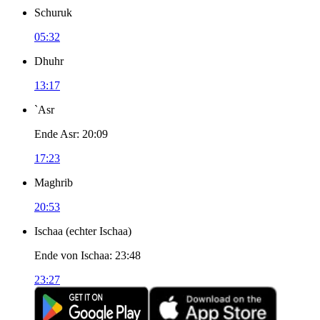
Schuruk
05:32
Dhuhr
13:17
`Asr
Ende Asr
:
20:09
17:23
Maghrib
20:53
Ischaa
(
echter Ischaa
)
Ende von Ischaa
:
23:48
23:27