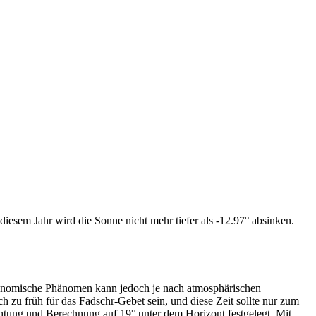
iesem Jahr wird die Sonne nicht mehr tiefer als -12.97° absinken.
tronomische Phänomen kann jedoch je nach atmosphärischen
zu früh für das Fadschr-Gebet sein, und diese Zeit sollte nur zum
htung und Berechnung auf 19° unter dem Horizont festgelegt. Mit