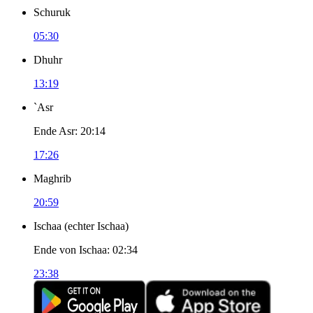
Schuruk
05:30
Dhuhr
13:19
`Asr
Ende Asr
:
20:14
17:26
Maghrib
20:59
Ischaa
(
echter Ischaa
)
Ende von Ischaa
:
02:34
23:38