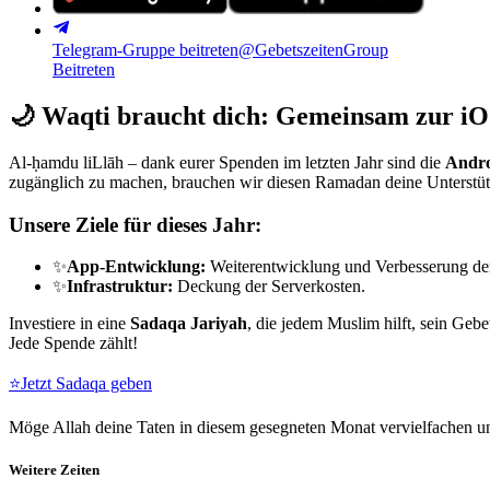
Telegram-Gruppe beitreten
@GebetszeitenGroup
Beitreten
🌙
Waqti braucht dich: Gemeinsam zur iO
Al-ḥamdu liLlāh – dank eurer Spenden im letzten Jahr sind die
Andro
zugänglich zu machen, brauchen wir diesen Ramadan deine Unterstü
Unsere Ziele für dieses Jahr:
✨
App-Entwicklung:
Weiterentwicklung und Verbesserung de
✨
Infrastruktur:
Deckung der Serverkosten.
Investiere in eine
Sadaqa Jariyah
, die jedem Muslim hilft, sein Gebe
Jede Spende zählt!
⭐
Jetzt Sadaqa geben
Möge Allah deine Taten in diesem gesegneten Monat vervielfachen un
Weitere Zeiten