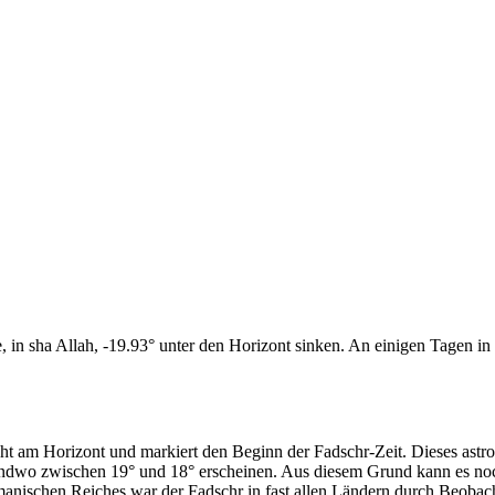
n sha Allah, -19.93° unter den Horizont sinken. An einigen Tagen in d
cht am Horizont und markiert den Beginn der Fadschr-Zeit. Dieses as
endwo zwischen 19° und 18° erscheinen. Aus diesem Grund kann es noch 
anischen Reiches war der Fadschr in fast allen Ländern durch Beobac