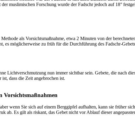
t der muslimischen Forschung wurde der Fadschr jedoch auf 18° festge
 Methode als Vorsichtsmaßnahme, etwa 2 Minuten von der berechneten Fa
t, es möglicherweise zu früh für die Durchführung des Fadschr-Gebets 
e Lichtverschmutzung nun immer sichtbar sein. Gebete, die nach dieser 
ist, dass die Zeit angebrochen ist.
on Vorsichtsmaßnahmen
 aber wenn Sie sich auf einem Berggipfel aufhalten, kann sie früher sic
k ab. Es gilt als riskant, das Gebet nicht vor Ablauf dieser angepasste