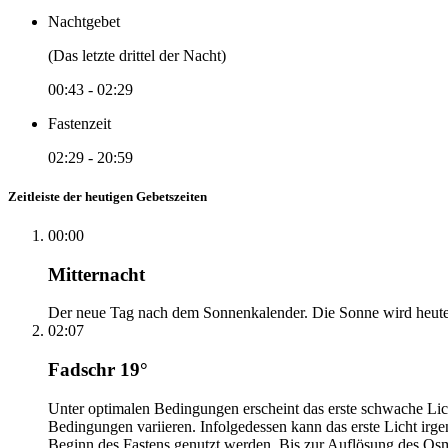
Nachtgebet
(Das letzte drittel der Nacht)
00:43
-
02:29
Fastenzeit
02:29
-
20:59
Zeitleiste der heutigen Gebetszeiten
00:00
Mitternacht
Der neue Tag nach dem Sonnenkalender. Die Sonne wird heute, i
02:07
Fadschr 19°
Unter optimalen Bedingungen erscheint das erste schwache Li
Bedingungen variieren. Infolgedessen kann das erste Licht irg
Beginn des Fastens genutzt werden. Bis zur Auflösung des Osm