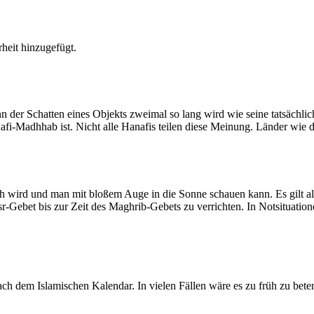
heit hinzugefügt.
der Schatten eines Objekts zweimal so lang wird wie seine tatsächlic
nafi-Madhhab ist. Nicht alle Hanafis teilen diese Meinung. Länder wie
ich wird und man mit bloßem Auge in die Sonne schauen kann. Es gilt a
Asr-Gebet bis zur Zeit des Maghrib-Gebets zu verrichten. In Notsituatio
 dem Islamischen Kalendar. In vielen Fällen wäre es zu früh zu beten