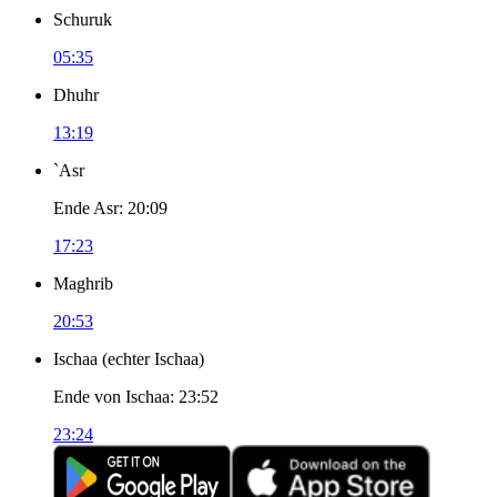
Schuruk
05:35
Dhuhr
13:19
`Asr
Ende Asr
:
20:09
17:23
Maghrib
20:53
Ischaa
(
echter Ischaa
)
Ende von Ischaa
:
23:52
23:24