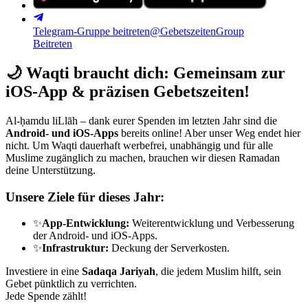
Telegram-Gruppe beitreten
@GebetszeitenGroup
Beitreten
🌙
Waqti braucht dich: Gemeinsam zur
iOS-App & präzisen Gebetszeiten!
Al-ḥamdu liLlāh – dank eurer Spenden im letzten Jahr sind die
Android- und iOS-Apps
bereits online! Aber unser Weg endet hier
nicht. Um Waqti dauerhaft werbefrei, unabhängig und für alle
Muslime zugänglich zu machen, brauchen wir diesen Ramadan
deine Unterstützung.
Unsere Ziele für dieses Jahr:
✨
App-Entwicklung:
Weiterentwicklung und Verbesserung
der Android- und iOS-Apps.
✨
Infrastruktur:
Deckung der Serverkosten.
Investiere in eine
Sadaqa Jariyah
, die jedem Muslim hilft, sein
Gebet pünktlich zu verrichten.
Jede Spende zählt!