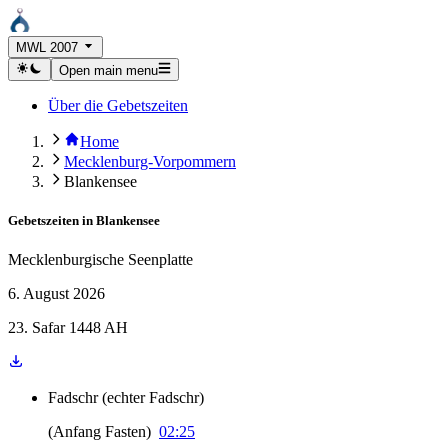
MWL 2007
Open main menu
Über die Gebetszeiten
Home
Mecklenburg-Vorpommern
Blankensee
Gebetszeiten in
Blankensee
Mecklenburgische Seenplatte
6. August 2026
23. Safar 1448 AH
Fadschr
(
echter Fadschr
)
(
Anfang Fasten
)
02:25