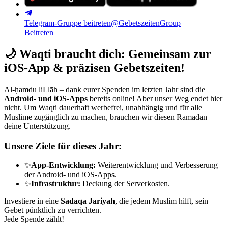
Telegram-Gruppe beitreten
@GebetszeitenGroup
Beitreten
🌙
Waqti braucht dich: Gemeinsam zur
iOS-App & präzisen Gebetszeiten!
Al-ḥamdu liLlāh – dank eurer Spenden im letzten Jahr sind die
Android- und iOS-Apps
bereits online! Aber unser Weg endet hier
nicht. Um Waqti dauerhaft werbefrei, unabhängig und für alle
Muslime zugänglich zu machen, brauchen wir diesen Ramadan
deine Unterstützung.
Unsere Ziele für dieses Jahr:
✨
App-Entwicklung:
Weiterentwicklung und Verbesserung
der Android- und iOS-Apps.
✨
Infrastruktur:
Deckung der Serverkosten.
Investiere in eine
Sadaqa Jariyah
, die jedem Muslim hilft, sein
Gebet pünktlich zu verrichten.
Jede Spende zählt!