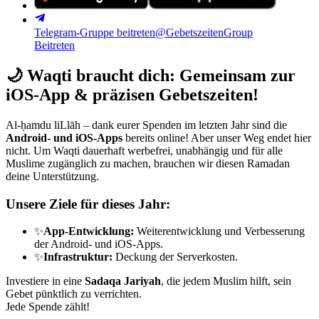
Telegram-Gruppe beitreten
@GebetszeitenGroup
Beitreten
🌙
Waqti braucht dich: Gemeinsam zur
iOS-App & präzisen Gebetszeiten!
Al-ḥamdu liLlāh – dank eurer Spenden im letzten Jahr sind die
Android- und iOS-Apps
bereits online! Aber unser Weg endet hier
nicht. Um Waqti dauerhaft werbefrei, unabhängig und für alle
Muslime zugänglich zu machen, brauchen wir diesen Ramadan
deine Unterstützung.
Unsere Ziele für dieses Jahr:
✨
App-Entwicklung:
Weiterentwicklung und Verbesserung
der Android- und iOS-Apps.
✨
Infrastruktur:
Deckung der Serverkosten.
Investiere in eine
Sadaqa Jariyah
, die jedem Muslim hilft, sein
Gebet pünktlich zu verrichten.
Jede Spende zählt!