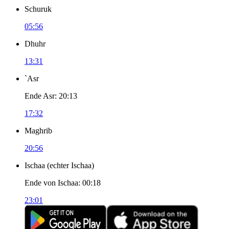
Schuruk
05:56
Dhuhr
13:31
`Asr
Ende Asr
:
20:13
17:32
Maghrib
20:56
Ischaa
(
echter Ischaa
)
Ende von Ischaa
:
00:18
23:01