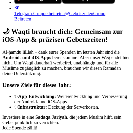
Telegram-Gruppe beitreten
@GebetszeitenGroup
Beitreten
🌙
Waqti braucht dich: Gemeinsam zur
iOS-App & präzisen Gebetszeiten!
Al-ḥamdu liLlāh – dank eurer Spenden im letzten Jahr sind die
Android- und iOS-Apps
bereits online! Aber unser Weg endet hier
nicht. Um Waqti dauerhaft werbefrei, unabhängig und für alle
Muslime zugänglich zu machen, brauchen wir diesen Ramadan
deine Unterstützung.
Unsere Ziele für dieses Jahr:
✨
App-Entwicklung:
Weiterentwicklung und Verbesserung
der Android- und iOS-Apps.
✨
Infrastruktur:
Deckung der Serverkosten.
Investiere in eine
Sadaqa Jariyah
, die jedem Muslim hilft, sein
Gebet pünktlich zu verrichten.
Jede Spende zählt!