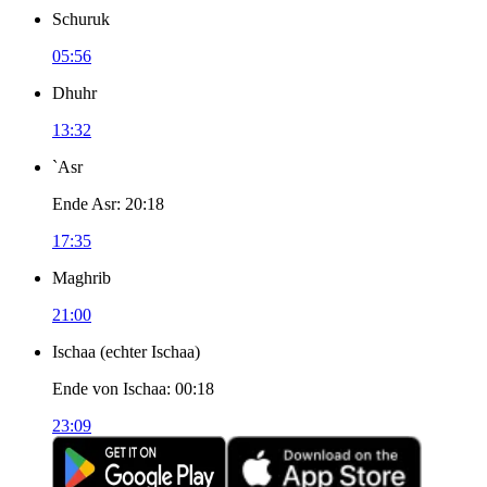
Schuruk
05:56
Dhuhr
13:32
`Asr
Ende Asr
:
20:18
17:35
Maghrib
21:00
Ischaa
(
echter Ischaa
)
Ende von Ischaa
:
00:18
23:09